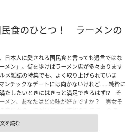
国民食のひとつ！ ラーメンの
、日本人に愛される国民食と言っても過言ではな
ーメン」。街を歩けばラーメン店が多々あります
ルメ雑誌の特集でも、よく取り上げられていま
マンチックなデートには向かないけれど……純粋に
満たしたいときにはきっと満足できるはず!? そ
ーメン、あなたはどの味が好きですか？ 男女そ
の意見から、ちがいについて紹介します。 Q.ラー
味で一番好きなのはどれ？ 【女性】第1位「塩ラ
文を読む
」……25.0％第2位「とんこつラーメン」……24.3％
「しょうゆラーメン」……23.7％※4位以下省略