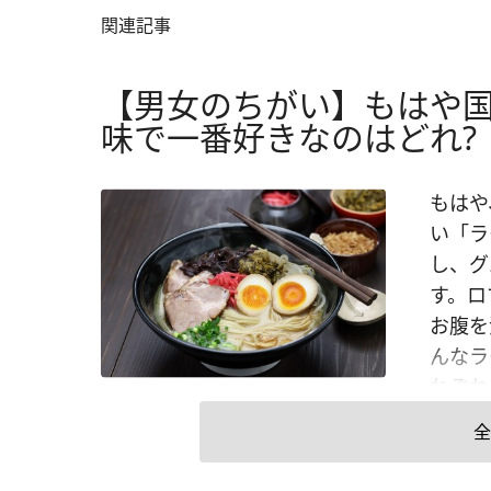
関連記事
【男女のちがい】もはや
味で一番好きなのはどれ?
もはや
い「ラ
し、グ
す。ロ
お腹を
んなラ
れぞれ
メンの
全
ーメン
第3位