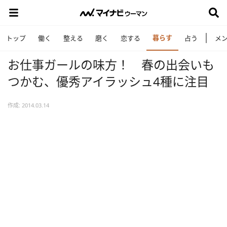
暮らす
トップ
働く
整える
磨く
恋する
占う
メ
お仕事ガールの味方！ 春の出会いも
つかむ、優秀アイラッシュ4種に注目
作成: 2014.03.14