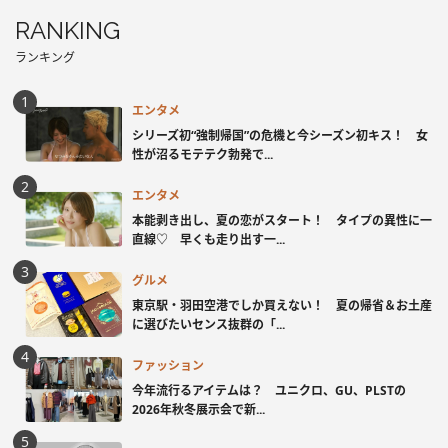
RANKING
ランキング
エンタメ
シリーズ初“強制帰国”の危機と今シーズン初キス！ 女
性が沼るモテテク勃発で...
エンタメ
本能剥き出し、夏の恋がスタート！ タイプの異性に一
直線♡ 早くも走り出す一...
グルメ
東京駅・羽田空港でしか買えない！ 夏の帰省＆お土産
に選びたいセンス抜群の「...
ファッション
今年流行るアイテムは？ ユニクロ、GU、PLSTの
2026年秋冬展示会で新...