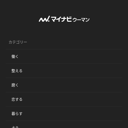
カテゴリー
働く
整える
磨く
恋する
暮らす
占う