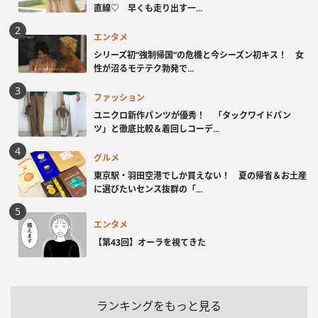
直線♡ 早くも走り出す一...
エンタメ
シリーズ初“強制帰国”の危機と今シーズン初キス！ 女
性が沼るモテテク勃発で...
ファッション
ユニクロ新作パンツが優秀！ 「タックワイドパン
ツ」と徹底比較＆着回しコーデ...
グルメ
東京駅・羽田空港でしか買えない！ 夏の帰省＆お土産
に選びたいセンス抜群の「...
エンタメ
【第43回】オーラを視てきた
ランキングをもっと見る