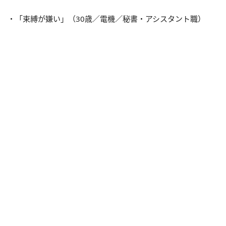
・「束縛が嫌い」（30歳／電機／秘書・アシスタント職）