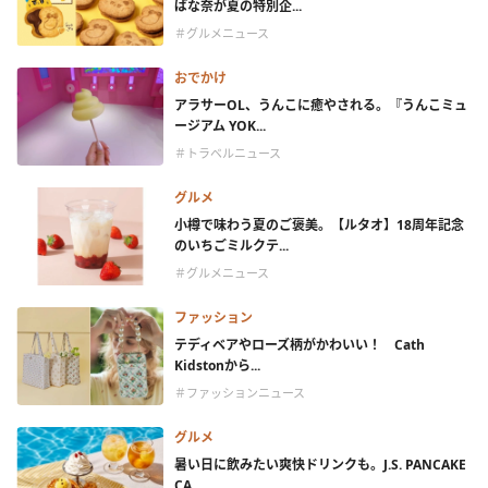
ばな奈が夏の特別企...
＃グルメニュース
おでかけ
アラサーOL、うんこに癒やされる。『うんこミュ
ージアム YOK...
＃トラベルニュース
グルメ
小樽で味わう夏のご褒美。【ルタオ】18周年記念
のいちごミルクテ...
＃グルメニュース
ファッション
テディベアやローズ柄がかわいい！ Cath
Kidstonから...
＃ファッションニュース
グルメ
暑い日に飲みたい爽快ドリンクも。J.S. PANCAKE
CA...