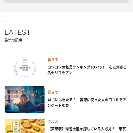
LATEST
最新の記事
暮らす
コジコジの名言ランキングTOP15！ 心に刺さる
名セリフをアン...
暮らす
AI占いは当たる？ 実際に使った人の口コミをア
ンケート調査
グルメ
【東京駅】帰省土産を探している人必見！ 東京