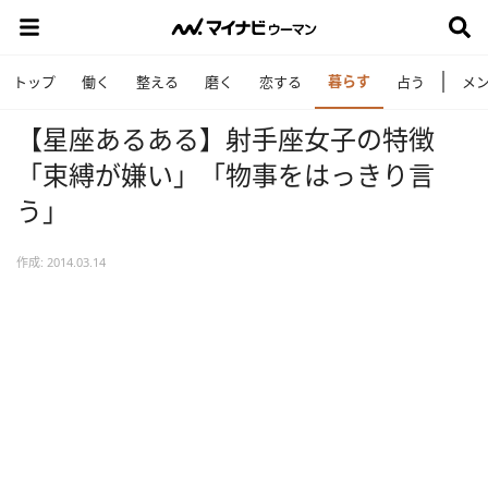
暮らす
トップ
働く
整える
磨く
恋する
占う
メ
【星座あるある】射手座女子の特徴
「束縛が嫌い」「物事をはっきり言
う」
作成: 2014.03.14