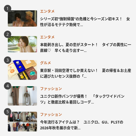
エンタメ
シリーズ初“強制帰国”の危機と今シーズン初キス！ 女
性が沼るモテテク勃発で...
エンタメ
本能剥き出し、夏の恋がスタート！ タイプの異性に一
直線♡ 早くも走り出す一...
グルメ
東京駅・羽田空港でしか買えない！ 夏の帰省＆お土産
に選びたいセンス抜群の「...
ファッション
ユニクロ新作パンツが優秀！ 「タックワイドパン
ツ」と徹底比較＆着回しコーデ...
ファッション
今年流行るアイテムは？ ユニクロ、GU、PLSTの
2026年秋冬展示会で新...