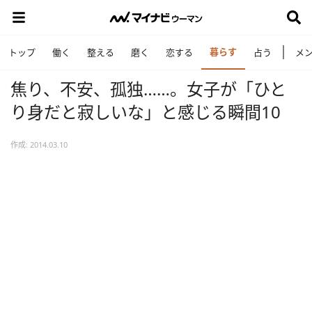
暮らす
トップ
働く
整える
磨く
恋する
占う
メ
焦り、不安、孤独……。女子が「ひと
り身だと寂しいな」と感じる瞬間10
作成: 2014.03.10