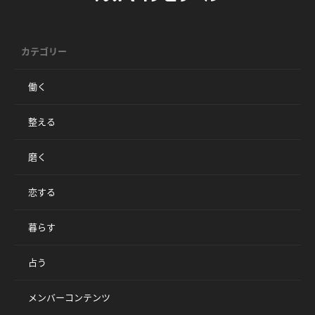
カテゴリー
働く
整える
磨く
恋する
暮らす
占う
メンバーコンテンツ