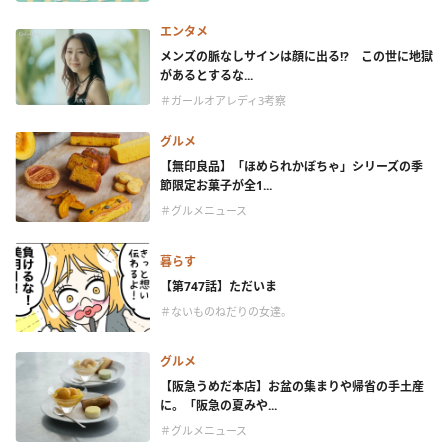
エンタメ
メンズの脈なしサインは顔に出る!? この世に地獄
があるとするな...
＃ガールオアレディ3考察
グルメ
【無印良品】「ほめられかぼちゃ」シリーズの季
節限定お菓子が全1...
＃グルメニュース
暮らす
【第747話】ただいま
＃ないものねだりの女達。
グルメ
【阪急うめだ本店】お盆の集まりや帰省の手土産
に。「阪急の夏みや...
＃グルメニュース