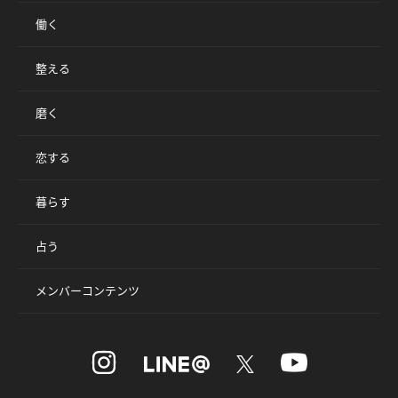
働く
整える
磨く
恋する
暮らす
占う
メンバーコンテンツ