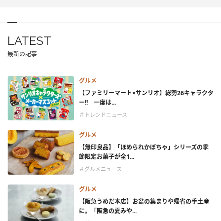
LATEST
最新の記事
グルメ
【ファミリーマート×サンリオ】総勢26キャラクタ
ー!! 一度は...
＃トレンドニュース
グルメ
【無印良品】「ほめられかぼちゃ」シリーズの季
節限定お菓子が全1...
＃グルメニュース
グルメ
【阪急うめだ本店】お盆の集まりや帰省の手土産
に。「阪急の夏みや...