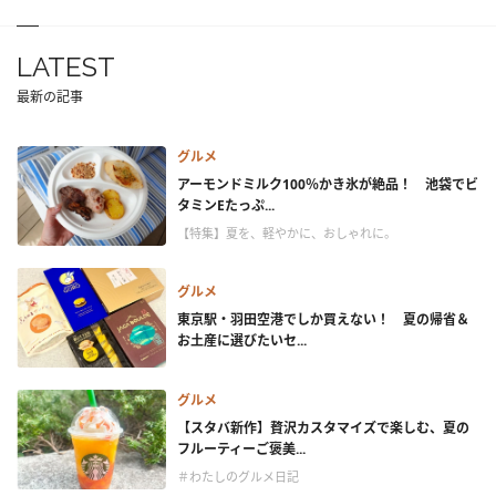
LATEST
最新の記事
グルメ
アーモンドミルク100％かき氷が絶品！ 池袋でビ
タミンEたっぷ...
【特集】夏を、軽やかに、おしゃれに。
グルメ
東京駅・羽田空港でしか買えない！ 夏の帰省＆
お土産に選びたいセ...
グルメ
【スタバ新作】贅沢カスタマイズで楽しむ、夏の
フルーティーご褒美...
＃わたしのグルメ日記