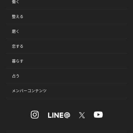
働く
整える
磨く
恋する
暮らす
占う
メンバーコンテンツ