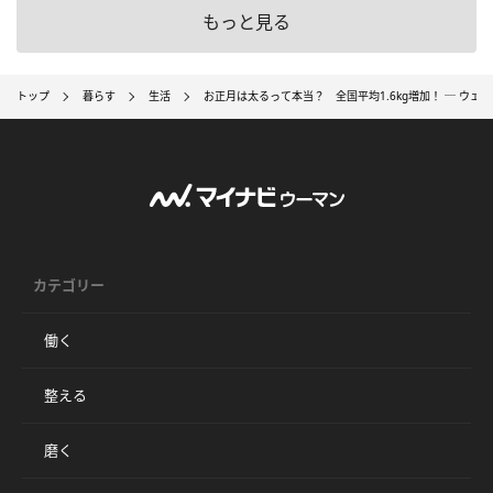
もっと見る
トップ
暮らす
生活
お正月は太るって本当？ 全国平均1.6kg増加！ ─ ウェ
カテゴリー
働く
整える
磨く