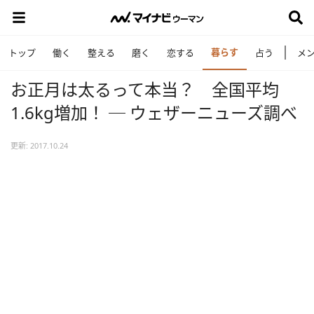
暮らす
トップ
働く
整える
磨く
恋する
占う
メ
お正月は太るって本当？ 全国平均
1.6kg増加！ ─ ウェザーニューズ調べ
更新: 2017.10.24