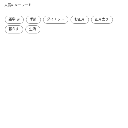
人気のキーワード
雑学_w
季節
ダイエット
お正月
正月太り
暮らす
生活