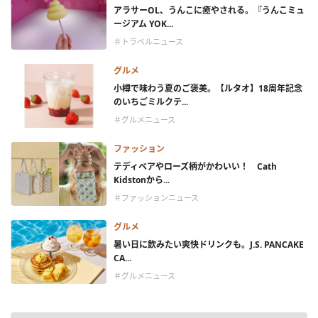
アラサーOL、うんこに癒やされる。『うんこミュ
ージアム YOK...
＃トラベルニュース
グルメ
小樽で味わう夏のご褒美。【ルタオ】18周年記念
のいちごミルクテ...
＃グルメニュース
ファッション
テディベアやローズ柄がかわいい！ Cath
Kidstonから...
＃ファッションニュース
グルメ
暑い日に飲みたい爽快ドリンクも。J.S. PANCAKE
CA...
＃グルメニュース