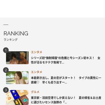
RANKING
ランキング
エンタメ
シリーズ初“強制帰国”の危機と今シーズン初キス！ 女
性が沼るモテテク勃発で...
エンタメ
本能剥き出し、夏の恋がスタート！ タイプの異性に一
直線♡ 早くも走り出す一...
グルメ
東京駅・羽田空港でしか買えない！ 夏の帰省＆お土産
に選びたいセンス抜群の「...