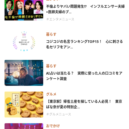
不倫よりヤバい問題発生!? インフルエンサー夫婦
×医師夫婦のブ...
＃エンタメニュース
暮らす
コジコジの名言ランキングTOP15！ 心に刺さる
名セリフをアン...
暮らす
AI占いは当たる？ 実際に使った人の口コミをア
ンケート調査
グルメ
【東京駅】帰省土産を探している人必見！ 東京
ばな奈が夏の特別企...
＃グルメニュース
おでかけ