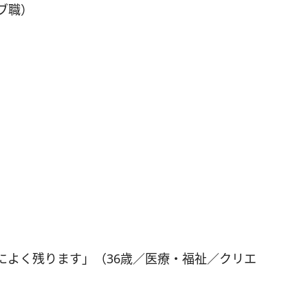
ブ職）
によく残ります」（36歳／医療・福祉／クリエ