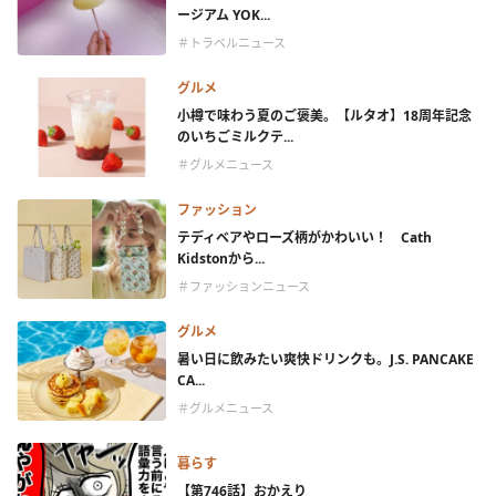
ージアム YOK...
＃トラベルニュース
グルメ
小樽で味わう夏のご褒美。【ルタオ】18周年記念
のいちごミルクテ...
＃グルメニュース
ファッション
テディベアやローズ柄がかわいい！ Cath
Kidstonから...
＃ファッションニュース
グルメ
暑い日に飲みたい爽快ドリンクも。J.S. PANCAKE
CA...
＃グルメニュース
暮らす
【第746話】おかえり