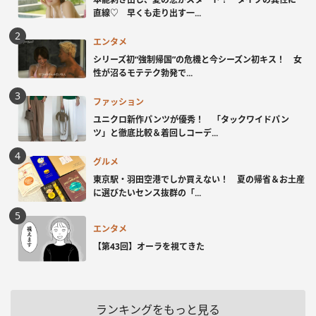
直線♡ 早くも走り出す一...
エンタメ
シリーズ初“強制帰国”の危機と今シーズン初キス！ 女
性が沼るモテテク勃発で...
ファッション
ユニクロ新作パンツが優秀！ 「タックワイドパン
ツ」と徹底比較＆着回しコーデ...
グルメ
東京駅・羽田空港でしか買えない！ 夏の帰省＆お土産
に選びたいセンス抜群の「...
エンタメ
【第43回】オーラを視てきた
ランキングをもっと見る