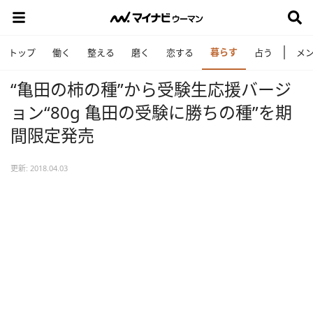
暮らす
トップ
働く
整える
磨く
恋する
占う
メ
“亀田の柿の種”から受験生応援バージ
ョン“80g 亀田の受験に勝ちの種”を期
間限定発売
更新: 2018.04.03