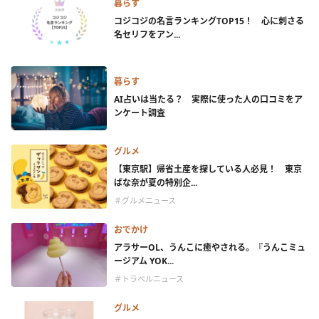
暮らす
コジコジの名言ランキングTOP15！ 心に刺さる
名セリフをアン...
暮らす
AI占いは当たる？ 実際に使った人の口コミをア
ンケート調査
グルメ
【東京駅】帰省土産を探している人必見！ 東京
ばな奈が夏の特別企...
＃グルメニュース
おでかけ
アラサーOL、うんこに癒やされる。『うんこミュ
ージアム YOK...
＃トラベルニュース
グルメ