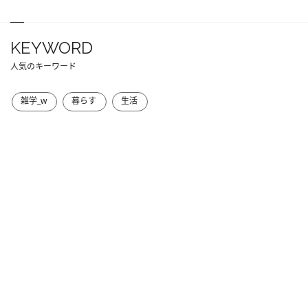
KEYWORD
人気のキーワード
雑学_w
暮らす
生活