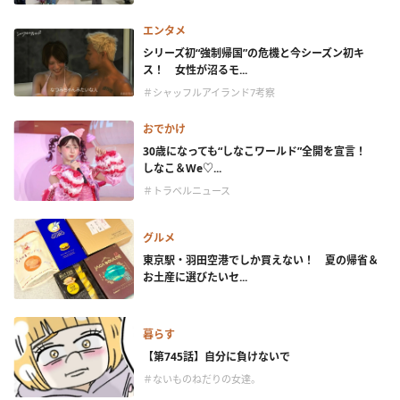
エンタメ
シリーズ初“強制帰国”の危機と今シーズン初キ
ス！ 女性が沼るモ...
＃シャッフルアイランド7考察
おでかけ
30歳になっても“しなこワールド”全開を宣言！
しなこ＆We♡...
＃トラベルニュース
グルメ
東京駅・羽田空港でしか買えない！ 夏の帰省＆
お土産に選びたいセ...
暮らす
【第745話】自分に負けないで
＃ないものねだりの女達。