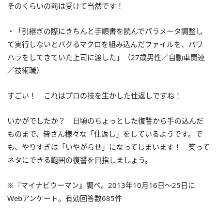
そのくらいの罰は受けて当然です！
・「引継ぎの際にきちんと手順書を読んでパラメータ調整し
て実行しないとバグるマクロを組み込んだファイルを、パワ
ハラをしてきていた上司に渡した」（27歳男性／自動車関連
／技術職）
すごい！ これはプロの技を生かした仕返しですね！
いかがでしたか？ 日頃のちょっとした復讐から手の込んだ
ものまで、皆さん様々な「仕返し」をしているようです。で
も、やりすぎは「いやがらせ」になってしまいます！ 笑って
ネタにできる範囲の復讐を目指しましょう。
※『マイナビウーマン』調べ。2013年10月16日～25日に
Webアンケート。有効回答数685件