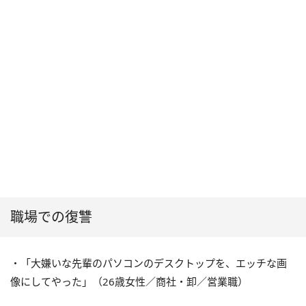
職場での復讐
・「大嫌いな先輩のパソコンのデスクトップを、エッチな画
像にしてやった」（26歳女性／商社・卸／営業職）