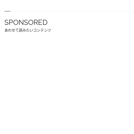
SPONSORED
あわせて読みたいコンテンツ