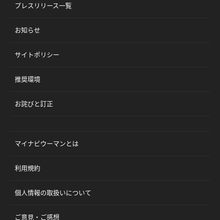
プレスリリース一覧
お知らせ
サイトポリシー
推奨環境
お詫びと訂正
マイナビウーマンとは
利用規約
個人情報の取扱いについて
ご意見・ご感想