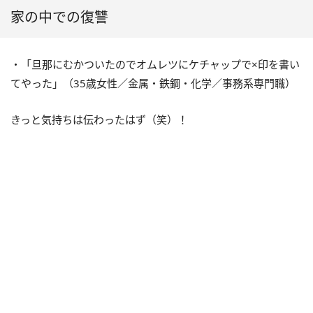
家の中での復讐
・「旦那にむかついたのでオムレツにケチャップで×印を書い
てやった」（35歳女性／金属・鉄鋼・化学／事務系専門職）
きっと気持ちは伝わったはず（笑）！