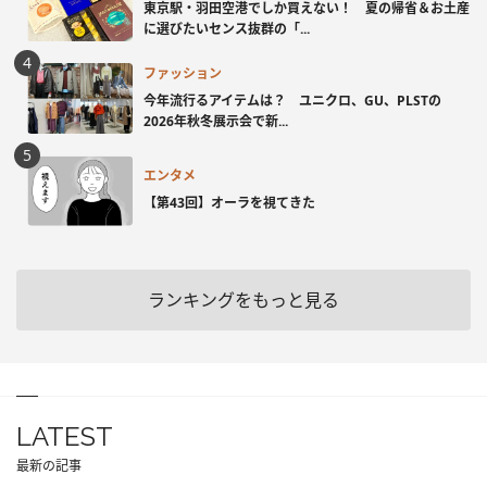
東京駅・羽田空港でしか買えない！ 夏の帰省＆お土産
に選びたいセンス抜群の「...
ファッション
今年流行るアイテムは？ ユニクロ、GU、PLSTの
2026年秋冬展示会で新...
エンタメ
【第43回】オーラを視てきた
ランキングをもっと見る
LATEST
最新の記事