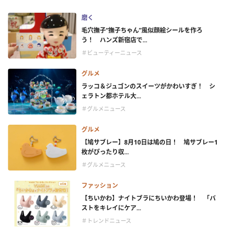
磨く
毛穴撫子“撫子ちゃん”風似顔絵シールを作ろ
う！ ハンズ新宿店で...
＃ビューティーニュース
グルメ
ラッコ＆ジュゴンのスイーツがかわいすぎ！ シ
ェラトン都ホテル大...
＃グルメニュース
グルメ
【鳩サブレー】8月10日は鳩の日！ 鳩サブレー1
枚がぴったり収...
＃グルメニュース
ファッション
【ちいかわ】ナイトブラにちいかわ登場！ 「バ
ストをキレイにケア...
＃トレンドニュース