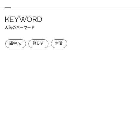
KEYWORD
人気のキーワード
雑学_w
暮らす
生活