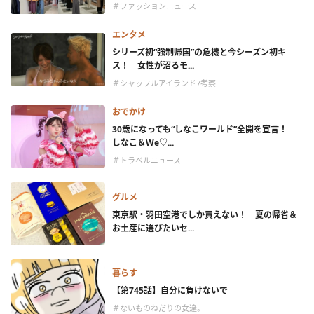
＃ファッションニュース
エンタメ
シリーズ初“強制帰国”の危機と今シーズン初キ
ス！ 女性が沼るモ...
＃シャッフルアイランド7考察
おでかけ
30歳になっても“しなこワールド”全開を宣言！
しなこ＆We♡...
＃トラベルニュース
グルメ
東京駅・羽田空港でしか買えない！ 夏の帰省＆
お土産に選びたいセ...
暮らす
【第745話】自分に負けないで
＃ないものねだりの女達。