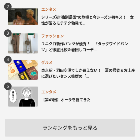
エンタメ
シリーズ初“強制帰国”の危機と今シーズン初キス！ 女
性が沼るモテテク勃発で...
ファッション
ユニクロ新作パンツが優秀！ 「タックワイドパン
ツ」と徹底比較＆着回しコーデ...
グルメ
東京駅・羽田空港でしか買えない！ 夏の帰省＆お土産
に選びたいセンス抜群の「...
エンタメ
【第43回】オーラを視てきた
ランキングをもっと見る