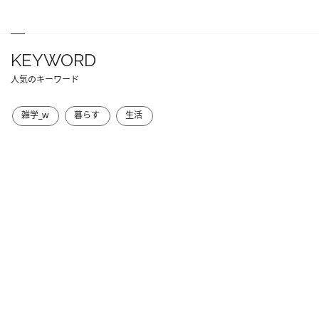
KEYWORD
人気のキーワード
雑学_w
暮らす
生活