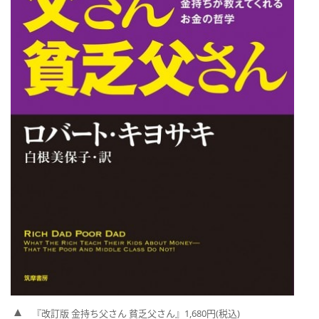
『改訂版 金持ち父さん 貧乏父さん』1,680円(税込)