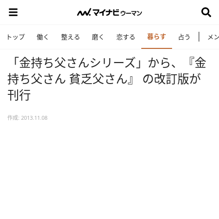
暮らす
トップ
働く
整える
磨く
恋する
占う
メ
「金持ち父さんシリーズ」から、『金
持ち父さん 貧乏父さん』 の改訂版が
刊行
作成: 2013.11.08