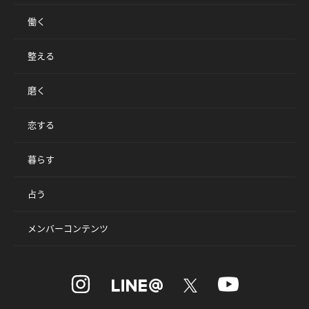
働く
整える
磨く
恋する
暮らす
占う
メンバーコンテンツ