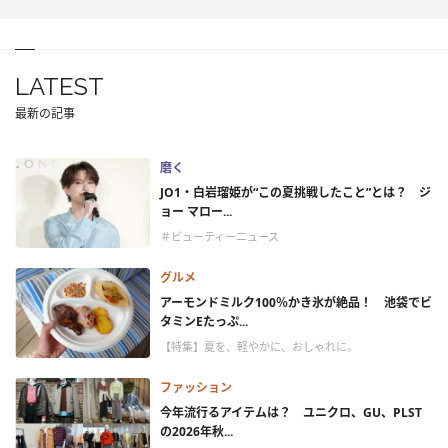
LATEST
最新の記事
磨く
JO1・白岩瑠姫が“この夏挑戦したこと”とは？ ジ
ョー マロー...
＃ビューティーニュース
グルメ
アーモンドミルク100％かき氷が絶品！ 池袋でビ
タミンEたっぷ...
【特集】夏を、軽やかに、おしゃれに。
ファッション
今年流行るアイテムは？ ユニクロ、GU、PLST
の2026年秋...