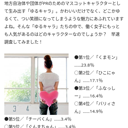
地方自治体や団体がPRのためのマスコットキャラクターとし
て生み出す「ゆるキャラ」。かわいいだけでなく、どこかゆ
るくて、つい笑顔になってしまうような魅力にあふれています
よね。そんな「ゆるキャラ」たちの中で、働く女子にもっと
も人気があるのはどのキャラクターなのでしょうか？ 早速
調査してみました！
●第1位／「くまモン」
……23.8％
○第2位／「ひこにゃ
ん」……17.1％
●第3位／「ふなっし
ー」……16.4％
○第4位／「バリィさ
ん」……14.9％
●第5位／「チーバくん」……3.4％
○第5位／「ぐんまちゃん」……3.4％