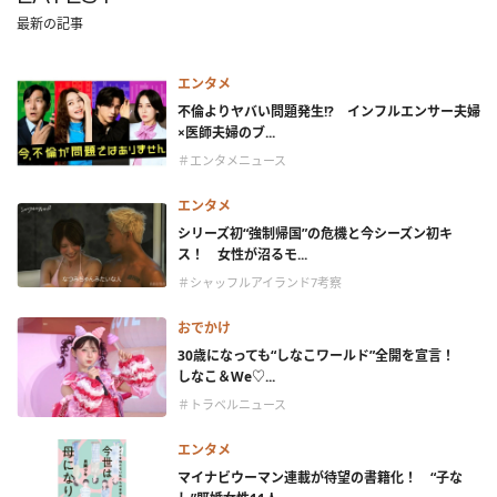
最新の記事
エンタメ
不倫よりヤバい問題発生!? インフルエンサー夫婦
×医師夫婦のブ...
＃エンタメニュース
エンタメ
シリーズ初“強制帰国”の危機と今シーズン初キ
ス！ 女性が沼るモ...
＃シャッフルアイランド7考察
おでかけ
30歳になっても“しなこワールド”全開を宣言！
しなこ＆We♡...
＃トラベルニュース
エンタメ
マイナビウーマン連載が待望の書籍化！ “子な