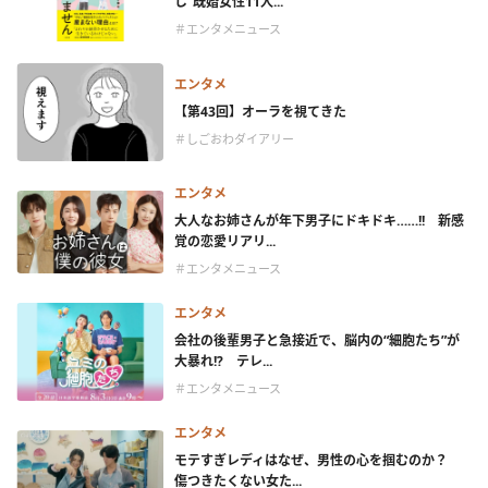
し”既婚女性11人...
＃エンタメニュース
エンタメ
【第43回】オーラを視てきた
＃しごおわダイアリー
エンタメ
大人なお姉さんが年下男子にドキドキ……!! 新感
覚の恋愛リアリ...
＃エンタメニュース
エンタメ
会社の後輩男子と急接近で、脳内の“細胞たち”が
大暴れ!? テレ...
＃エンタメニュース
エンタメ
モテすぎレディはなぜ、男性の心を掴むのか？
傷つきたくない女た...