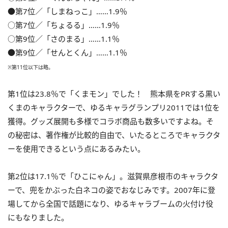
●第7位／「しまねっこ」……1.9％
○第7位／「ちょるる」……1.9％
○第9位／「さのまる」……1.1％
●第9位／「せんとくん」……1.1％
※第11位以下は略。
第1位は23.8％で「くまモン」でした！ 熊本県をPRする黒い
くまのキャラクターで、ゆるキャラグランプリ2011では1位を
獲得。グッズ展開も多様でコラボ商品も数多いですよね。そ
の秘密は、著作権が比較的自由で、いたるところでキャラクタ
ーを使用できるという点にあるみたい。
第2位は17.1％で「ひこにゃん」。滋賀県彦根市のキャラクタ
ーで、兜をかぶった白ネコの姿でおなじみです。2007年に登
場してから全国で話題になり、ゆるキャラブームの火付け役
にもなりました。