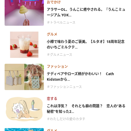
おでかけ
アラサーOL、うんこに癒やされる。『うんこミュ
ージアム YOK...
＃トラベルニュース
グルメ
小樽で味わう夏のご褒美。【ルタオ】18周年記念
のいちごミルクテ...
＃グルメニュース
ファッション
テディベアやローズ柄がかわいい！ Cath
Kidstonから...
＃ファッションニュース
恋する
これは浮気？ それとも癖の問題？ 恋人の“ある
秘密”を知った2...
＃わたしだけの愛のカタチ
グルメ