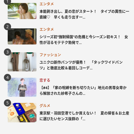
エンタメ
本能剥き出し、夏の恋がスタート！ タイプの異性に一
直線♡ 早くも走り出す一...
エンタメ
シリーズ初“強制帰国”の危機と今シーズン初キス！ 女
性が沼るモテテク勃発で...
ファッション
ユニクロ新作パンツが優秀！ 「タックワイドパン
ツ」と徹底比較＆着回しコーデ...
恋する
【#4】「家の呪縛を断ち切りたい」地元の男尊女卑か
ら解放された紗希子さんの...
グルメ
東京駅・羽田空港でしか買えない！ 夏の帰省＆お土産
に選びたいセンス抜群の「...