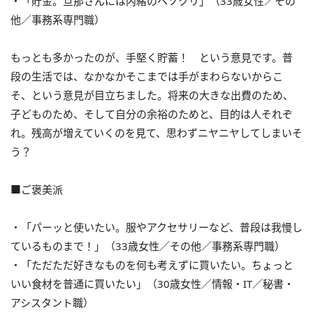
・「貯金。旦那さんには内緒のヘソクリ」（33歳女性／その
他／事務系専門職）
もっとも多かったのが、手堅く貯蓄！ という意見です。普
段の生活では、なかなかそこまでは手がまわらないからこ
そ、という意見が目立ちました。将来の大きな出費のため、
子どものため、そして自分の余裕のためと、目的は人それぞ
れ。残高が増えていくのを見て、思わずニヤニヤしてしまいそ
う？
■ご褒美派
・「パーッと使いたい。服やアクセサリーなど、普段は我慢し
ているものまで！」（33歳女性／その他／事務系専門職）
・「ただただ好きなものを何も考えずに買いたい。ちょっと
いい食材を普通に買いたい」（30歳女性／情報・IT／秘書・
アシスタント職）