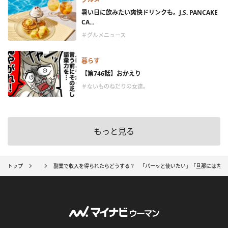
暑い日に飲みたい爽快ドリンクも。J.S. PANCAKE
CA...
＃グルメニュース
暮らす
【第746話】おかえり
＃ないものねだりの女達。
もっと見る
トップ
副業で収入を得られたらどうする？ 「パーッと使いたい」「旦那には内緒