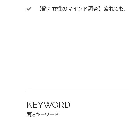
汁」「
【働く女性のマインド調査】疲れても、イ
ラブー
どなど
も沖縄
パスの
は初め
他にも
ス ミ
ーラ」
う。 
ためら
ラスト
汁」「
KEYWORD
それぞ
サーと
関連キーワード
しょう