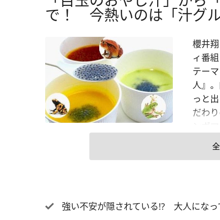
で！ 今熱いのは「汁グル
櫻井翔
ィ番組
テーマ
人』。
っと出
だわり
ンボマ
法の汁
全
も汁で
イナビ
てみま
えない
強い不安が隠されている!? 大人にな
んだ「