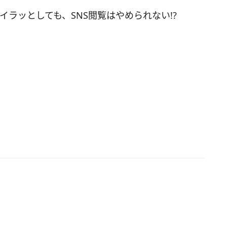
あひる汁」「アバサー（ハリセンボン）汁」「イ
ラッとしても、SNS閲覧はやめられない!?
（ウミヘビ）汁」「ひーとぅー（イルカ）汁」な
、枚挙にいとまがありません。また、缶ジュース
は個性的。炭酸飲料の「ルートビア」は、”サロン
ような味がする”として有名ですが、抵抗があるの
て飲む人だけで、くせになる人も多いそう。その
、白米ともち米を主原料とした「飲む極上ライ
キ」や、黒糖風味の炭酸飲料「ブラックケインコ
などなど、沖縄へ行ったらぜひ試してみましょ
■ネーミングのインパクトが絶大！一見、飲むのを
ってしまう缶ジュースといえば、水木しげるのイ
とネーミングでインパクト抜群の「目玉のおやじ
ねずみ男汁」「妖怪汁」。気になるお味の方は、
れ、ゆず、はっさく、カラマンシー＆シークワー
、すべて柑橘系。名前と味のギャップを楽しみま
。 また、京都水族館のカフェで7月12日までの期