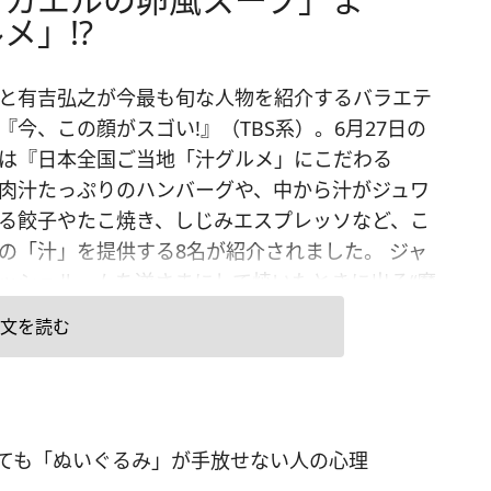
メ」!?
と有吉弘之が今最も旬な人物を紹介するバラエテ
『今、この顔がスゴい!』（TBS系）。6月27日の
は『日本全国ご当地「汁グルメ」にこだわる
肉汁たっぷりのハンバーグや、中から汁がジュワ
る餃子やたこ焼き、しじみエスプレッソなど、こ
の「汁」を提供する8名が紹介されました。 ジャ
ッシュルームを逆さまにして焼いたときに出る“魔
”はスタジオでも大絶賛。あの辛口の有吉に「来週
文を読む
いい」といわせるほどでした。 そこで今回は、マ
ウーマン編集部でも「汁」にまつわる情報を集め
した！ ■沖縄は珍汁の宝庫!?他ではなかなか味わ
、珍しい汁物が多いのは沖縄県。肉付き骨を煮込
っても「ぬいぐるみ」が手放せない人の心理
骨汁」、真っ黒な「イカスミ汁」のほか、「ヤギ