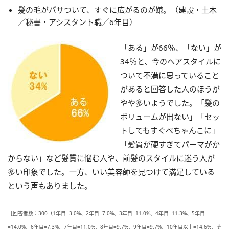
髪の毛がパサついて、すぐに広がるのが嫌。（建設・土木
／秘書・アシスタント職／6年目）
「ある」が66％、「ない」が
34％と、今のヘアスタイルに
ついて不満に思っていること
があると回答した人のほうが
やや多いようでした。「髪の
ボリュームが出ない」「セッ
トしてもすぐぺちゃんこに」
「髪質が硬すぎてパーマがか
からない」など髪質に悩む人や、前髪のスタイルに迷う人が
多い印象でした。一方、いい美容師を見つけて満足している
という声もありました。
［回答者数：300（1年目=3.0%、2年目=7.0%、3年目=11.0%、4年目=11.3%、5年目
=14.0%、6年目=7.3%、7年目=11.0%、8年目=9.7%、9年目=9.7%、10年目以上=14.6%、そ