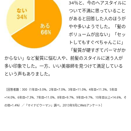
34％と、今のヘアスタイルに
ついて不満に思っていること
があると回答した人のほうが
やや多いようでした。「髪の
ボリュームが出ない」「セッ
トしてもすぐぺちゃんこに」
「髪質が硬すぎてパーマがか
からない」など髪質に悩む人や、前髪のスタイルに迷う人が
多い印象でした。一方、いい美容師を見つけて満足している
という声もありました。
［回答者数：300（1年目=3.0%、2年目=7.0%、3年目=11.0%、4年目=11.3%、5年目
=14.0%、6年目=7.3%、7年目=11.0%、8年目=9.7%、9年目=9.7%、10年目以上=14.6%、そ
の他=1.4%）／『マイナビウーマン』調べ。2013年9月にWebアンケート］