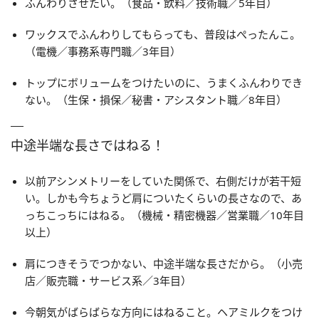
ふんわりさせたい。（食品・飲料／技術職／5年目）
ワックスでふんわりしてもらっても、普段はぺったんこ。
（電機／事務系専門職／3年目）
トップにボリュームをつけたいのに、うまくふんわりでき
ない。（生保・損保／秘書・アシスタント職／8年目）
中途半端な長さではねる！
以前アシンメトリーをしていた関係で、右側だけが若干短
い。しかも今ちょうど肩についたくらいの長さなので、あ
っちこっちにはねる。（機械・精密機器／営業職／10年目
以上）
肩につきそうでつかない、中途半端な長さだから。（小売
店／販売職・サービス系／3年目）
今朝気がばらばらな方向にはねること。ヘアミルクをつけ