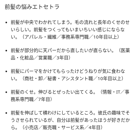
前髪の悩みエトセトラ
前髪が中央でわかれてしまう。毛の流れと長年のくせのせ
いらしい。前髪をつくってもいまいちいい感じにならな
い。（アパレル・繊維／事務系専門職／10年目以上）
前髪が部分的に天パーだから直したいが直らない。（医薬
品・化粧品／営業職／3年目）
前髪にパーマをかけてもらったけどうねりが気に食わな
い。（商社・卸／秘書・アシスタント職／10年目以上）
前髪のくせ。伸びるとぜったい出てくる。（情報・IT／事
務系専門職／7年目）
前髪を伸ばして横わけにしているところ。彼氏の趣味でそ
うさせられているが、自分は前髪があったほうが好きだか
ら。（小売店／販売職・サービス系／4年目）