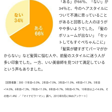
「ある」が66％、「ない」が
34％と、今のヘアスタイルに
ついて不満に思っていること
があると回答した人のほうが
やや多いようでした。「髪の
ボリュームが出ない」「セッ
トしてもすぐぺちゃんこに」
「髪質が硬すぎてパーマがか
からない」など髪質に悩む人や、前髪のスタイルに迷う人が
多い印象でした。一方、いい美容師を見つけて満足している
という声もありました。
［回答者数：300（1年目=3.0%、2年目=7.0%、3年目=11.0%、4年目=11.3%、5年目
=14.0%、6年目=7.3%、7年目=11.0%、8年目=9.7%、9年目=9.7%、10年目以上=14.6%、そ
の他=1.4%）／『マイナビウーマン』調べ。2013年9月にWebアンケート］