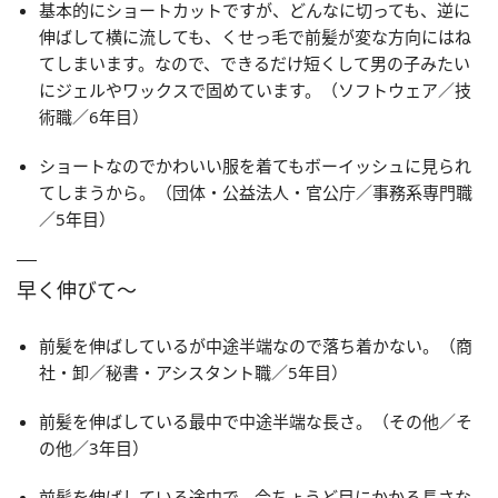
基本的にショートカットですが、どんなに切っても、逆に
伸ばして横に流しても、くせっ毛で前髪が変な方向にはね
てしまいます。なので、できるだけ短くして男の子みたい
にジェルやワックスで固めています。（ソフトウェア／技
術職／6年目）
ショートなのでかわいい服を着てもボーイッシュに見られ
てしまうから。（団体・公益法人・官公庁／事務系専門職
／5年目）
早く伸びて〜
前髪を伸ばしているが中途半端なので落ち着かない。（商
社・卸／秘書・アシスタント職／5年目）
前髪を伸ばしている最中で中途半端な長さ。（その他／そ
の他／3年目）
前髪を伸ばしている途中で、今ちょうど目にかかる長さな