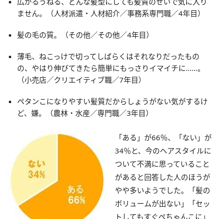
広がるうねる、どんな髪型にしても髪質のせいで気に入り
ません。（人材派遣・人材紹介／事務系専門職／4年目）
髪の毛の質。（その他／その他／4年目）
薄毛、ねこっけで切ってしばらくはそれなりだったもの
の、やはり伸びてきたら簡単にもっさりイマイチに……。
（小売店／クリエイティブ職／7年目）
ペタンこになりやすい髪質だからしょうがない気がするけ
ど、嫌。（農林・水産／専門職／3年目）
「ある」が66％、「ない」が
34％と、今のヘアスタイルに
ついて不満に思っていること
があると回答した人のほうが
やや多いようでした。「髪の
ボリュームが出ない」「セッ
トしてもすぐぺちゃんこに」