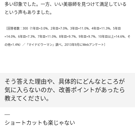
多い印象でした。一方、いい美容師を見つけて満足している
という声もありました。
［回答者数：300（1年目=3.0%、2年目=7.0%、3年目=11.0%、4年目=11.3%、5年目
=14.0%、6年目=7.3%、7年目=11.0%、8年目=9.7%、9年目=9.7%、10年目以上=14.6%、そ
の他=1.4%）／『マイナビウーマン』調べ。2013年9月にWebアンケート］
そう答えた理由や、具体的にどんなところが
気に入らないのか、改善ポイントがあったら
教えてください。
ショートカットも楽じゃない