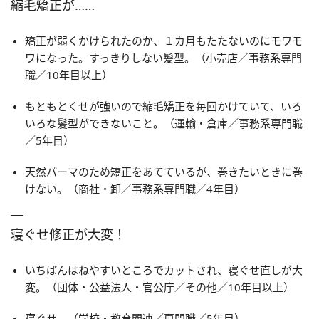
縮毛矯正が……
矯正が弱くかけられたのか、１カ月もたたないのにモワモ
ワになった。すっきりしない髪型。（小売店／事務系専門
職／10年目以上）
もともとくせが強いので縮毛矯正を毎回かけていて、いろ
いろな髪型ができないこと。（運輸・倉庫／事務系専門職
／5年目）
天然パーマのため矯正をあてているが、巻きたいときに巻
けない。（商社・卸／事務系専門職／4年目）
寝ぐせ修正が大変！
いちばんはねやすいところでカットされ、寝ぐせ直しが大
変。（団体・公益法人・官公庁／その他／10年目以上）
寝ぐせ。（学校・教育関連／専門職／5年目）