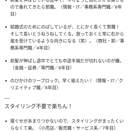
ので垂れてきたら邪魔。（情報・IT／事務系専門職／8年
目）
結婚式のためにのばしているが、とにかく長くて邪魔！
そして長いとうねうねしてくる。放っておくと常に右から
風を受けているような向きになる（笑）。（商社・卸／事
務系専門職／4年目）
前髪が伸ばし途中でとても中途半端だが切れないのが嫌。
（金融・証券／専門職／8年目）
のびかけのツーブロック。早く揃えたい！（情報・IT／ク
リエイティブ職／8年目）
スタイリング不要で楽ちん！
寝ぐせがあまりつかないので、スタイリングがまったくい
らなくて楽。（小売店／販売職・サービス系／7年目）