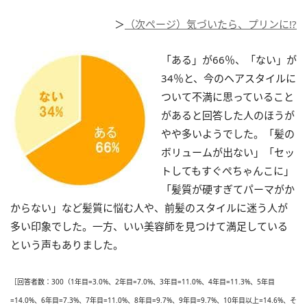
＞
（次ページ）気づいたら、プリンに!?
「ある」が66％、「ない」が
34％と、今のヘアスタイルに
ついて不満に思っていること
があると回答した人のほうが
やや多いようでした。「髪の
ボリュームが出ない」「セッ
トしてもすぐぺちゃんこに」
「髪質が硬すぎてパーマがか
からない」など髪質に悩む人や、前髪のスタイルに迷う人が
多い印象でした。一方、いい美容師を見つけて満足している
という声もありました。
［回答者数：300（1年目=3.0%、2年目=7.0%、3年目=11.0%、4年目=11.3%、5年目
=14.0%、6年目=7.3%、7年目=11.0%、8年目=9.7%、9年目=9.7%、10年目以上=14.6%、そ