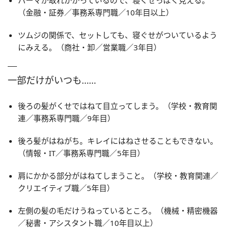
パーマが取れかかっているので、寝ぐせっぽく見える。
（金融・証券／事務系専門職／10年目以上）
ツムジの関係で、セットしても、寝ぐせがついているよう
にみえる。（商社・卸／営業職／3年目）
一部だけがいつも……
後ろの髪がくせではねて目立ってしまう。（学校・教育関
連／事務系専門職／9年目）
後ろ髪がはねがち。キレイにはねさせることもできない。
（情報・IT／事務系専門職／5年目）
肩にかかる部分がはねてしまうこと。（学校・教育関連／
クリエイティブ職／5年目）
左側の髪の毛だけうねっているところ。（機械・精密機器
／秘書・アシスタント職／10年目以上）