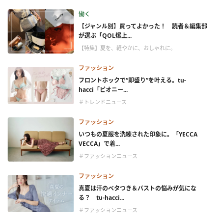
働く
【ジャンル別】買ってよかった！ 読者＆編集部
が選ぶ「QOL爆上...
【特集】夏を、軽やかに、おしゃれに。
ファッション
フロントホックで“即盛り”を叶える。tu-
hacci「ピオニー...
＃トレンドニュース
ファッション
いつもの夏服を洗練された印象に。「YECCA
VECCA」で着...
＃ファッションニュース
ファッション
真夏は汗のベタつき＆バストの悩みが気にな
る？ tu-hacci...
＃ファッションニュース