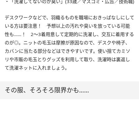
・「洗濯してないのか臭い」(33歳／マスコミ・広告／技術職)
デスクワークなどで、羽織るものを職場におきっぱなしにして
いる方は要注意！ 予想以上の汚れや臭いを放っている可能
性も……！ 2～3着用意して定期的に洗濯し、交互に着用する
のが◎。ニットの毛玉は摩擦が原因なので、デスクや椅子、
カバンに当たる部分などはできやすいです。使い捨てカミソ
リや市販の毛玉とりグッズを利用して取り、洗濯時は裏返し
て洗濯ネットに入れましょう。
その服、そろそろ限界かも……