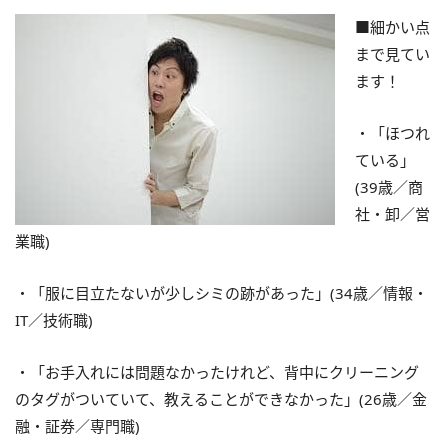
■細かい点
まで見てい
ます！
・「ほつれ
ている」
(39歳／商
社・卸／営
業職)
・「服に目立たないが少しシミの跡があった」(34歳／情報・
IT／技術職)
・「お手入れには問題なかったけれど、背中にクリーニング
のタグがついていて、教えることができなかった」(26歳／金
融・証券／専門職)