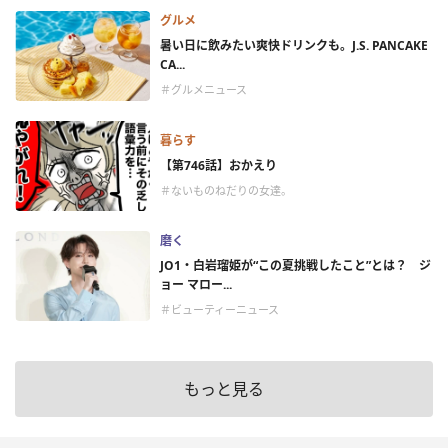
グルメ
暑い日に飲みたい爽快ドリンクも。J.S. PANCAKE
CA...
＃グルメニュース
暮らす
【第746話】おかえり
＃ないものねだりの女達。
磨く
JO1・白岩瑠姫が“この夏挑戦したこと”とは？ ジ
ョー マロー...
＃ビューティーニュース
もっと見る