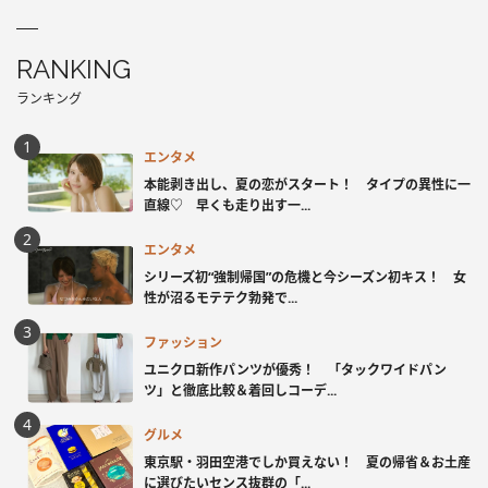
RANKING
ランキング
エンタメ
本能剥き出し、夏の恋がスタート！ タイプの異性に一
直線♡ 早くも走り出す一...
エンタメ
シリーズ初“強制帰国”の危機と今シーズン初キス！ 女
性が沼るモテテク勃発で...
ファッション
ユニクロ新作パンツが優秀！ 「タックワイドパン
ツ」と徹底比較＆着回しコーデ...
グルメ
東京駅・羽田空港でしか買えない！ 夏の帰省＆お土産
に選びたいセンス抜群の「...