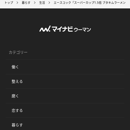
トップ
暮らす
生活
エースコック「スーパーカップ1.5倍 ブタキムラーメン
カテゴリー
働く
整える
磨く
恋する
暮らす