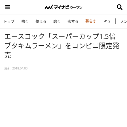
暮らす
トップ
働く
整える
磨く
恋する
占う
メ
エースコック「スーパーカップ1.5倍
ブタキムラーメン」をコンビニ限定発
売
更新: 2018.04.03