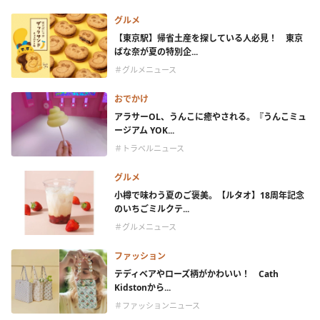
グルメ
【東京駅】帰省土産を探している人必見！ 東京
ばな奈が夏の特別企...
＃グルメニュース
おでかけ
アラサーOL、うんこに癒やされる。『うんこミュ
ージアム YOK...
＃トラベルニュース
グルメ
小樽で味わう夏のご褒美。【ルタオ】18周年記念
のいちごミルクテ...
＃グルメニュース
ファッション
テディベアやローズ柄がかわいい！ Cath
Kidstonから...
＃ファッションニュース