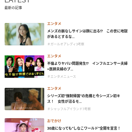
最新の記事
エンタメ
メンズの脈なしサインは顔に出る!? この世に地獄
があるとするな...
＃ガールオアレディ3考察
エンタメ
不倫よりヤバい問題発生!? インフルエンサー夫婦
×医師夫婦のブ...
＃エンタメニュース
エンタメ
シリーズ初“強制帰国”の危機と今シーズン初キ
ス！ 女性が沼るモ...
＃シャッフルアイランド7考察
おでかけ
30歳になっても“しなこワールド”全開を宣言！