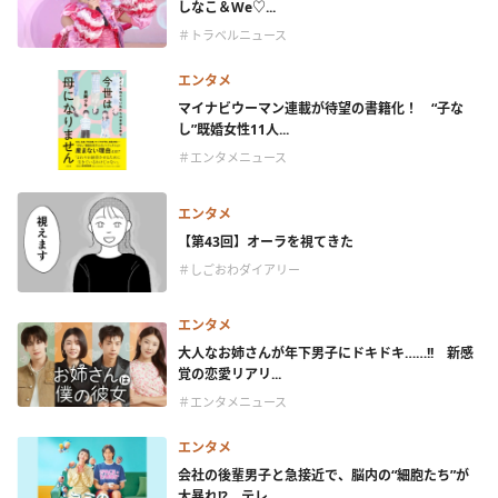
しなこ＆We♡...
＃トラベルニュース
エンタメ
マイナビウーマン連載が待望の書籍化！ “子な
し”既婚女性11人...
＃エンタメニュース
エンタメ
【第43回】オーラを視てきた
＃しごおわダイアリー
エンタメ
大人なお姉さんが年下男子にドキドキ……!! 新感
覚の恋愛リアリ...
＃エンタメニュース
エンタメ
会社の後輩男子と急接近で、脳内の“細胞たち”が
大暴れ!? テレ...