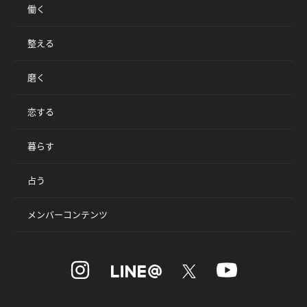
働く
整える
磨く
恋する
暮らす
占う
メンバーコンテンツ