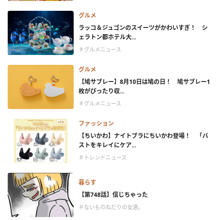
グルメ
ラッコ＆ジュゴンのスイーツがかわいすぎ！ シ
ェラトン都ホテル大...
＃グルメニュース
グルメ
【鳩サブレー】8月10日は鳩の日！ 鳩サブレー1
枚がぴったり収...
＃グルメニュース
ファッション
【ちいかわ】ナイトブラにちいかわ登場！ 「バ
ストをキレイにケア...
＃トレンドニュース
暮らす
【第748話】信じちゃった
＃ないものねだりの女達。