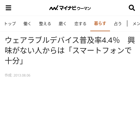
暮らす
トップ
働く
整える
磨く
恋する
占う
メ
ウェアラブルデバイス普及率4.4％ 興
味がない人からは「スマートフォンで
十分」
作成: 2013.08.06