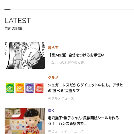
LATEST
最新の記事
暮らす
【第749話】自信をつけるお手伝い
＃ないものねだりの女達。
グルメ
シュガーレスだからダイエット中にも。アサヒ
の“食べる”栄養サプ...
＃グルメニュース
磨く
毛穴撫子“撫子ちゃん”風似顔絵シールを作ろ
う！ ハンズ新宿店で...
＃ビューティーニュース