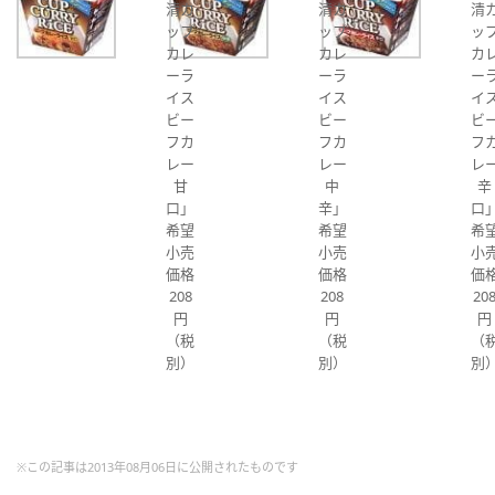
清カ
清カ
清
ップ
ップ
ッ
カレ
カレ
カ
ーラ
ーラ
ー
イス
イス
イ
ビー
ビー
ビ
フカ
フカ
フ
レー
レー
レ
甘
中
辛
口」
辛」
口
希望
希望
希
小売
小売
小
価格
価格
価
208
208
20
円
円
円
（税
（税
（
別）
別）
別
※この記事は2013年08月06日に公開されたものです