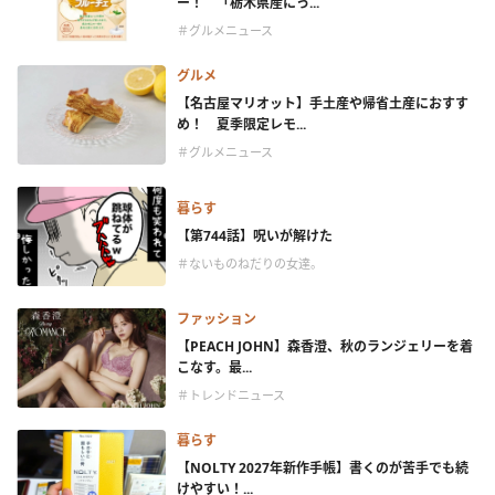
ー！ 「栃木県産にっ...
＃グルメニュース
グルメ
【名古屋マリオット】手土産や帰省土産におすす
め！ 夏季限定レモ...
＃グルメニュース
暮らす
【第744話】呪いが解けた
＃ないものねだりの女達。
ファッション
【PEACH JOHN】森香澄、秋のランジェリーを着
こなす。最...
＃トレンドニュース
暮らす
【NOLTY 2027年新作手帳】書くのが苦手でも続
けやすい！...