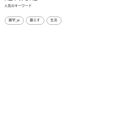
人気のキーワード
雑学_w
暮らす
生活