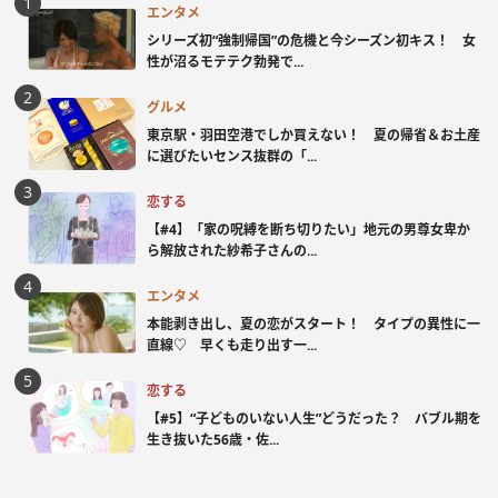
エンタメ
シリーズ初“強制帰国”の危機と今シーズン初キス！ 女
性が沼るモテテク勃発で...
グルメ
東京駅・羽田空港でしか買えない！ 夏の帰省＆お土産
に選びたいセンス抜群の「...
恋する
【#4】「家の呪縛を断ち切りたい」地元の男尊女卑か
ら解放された紗希子さんの...
エンタメ
本能剥き出し、夏の恋がスタート！ タイプの異性に一
直線♡ 早くも走り出す一...
恋する
【#5】“子どものいない人生”どうだった？ バブル期を
生き抜いた56歳・佐...