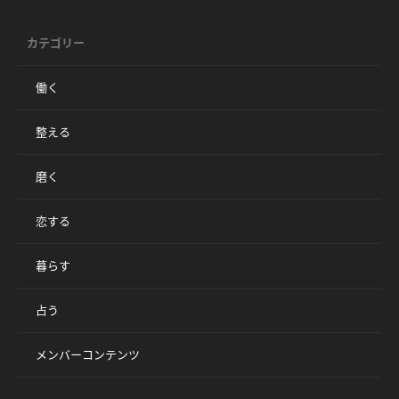
カテゴリー
働く
整える
磨く
恋する
暮らす
占う
メンバーコンテンツ