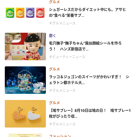
グルメ
シュガーレスだからダイエット中にも。アサヒ
の“食べる”栄養サプ...
＃グルメニュース
磨く
毛穴撫子“撫子ちゃん”風似顔絵シールを作ろ
う！ ハンズ新宿店で...
＃ビューティーニュース
グルメ
ラッコ＆ジュゴンのスイーツがかわいすぎ！ シ
ェラトン都ホテル大...
＃グルメニュース
グルメ
【鳩サブレー】8月10日は鳩の日！ 鳩サブレー1
枚がぴったり収...
＃グルメニュース
ファッション