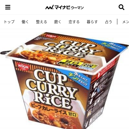
トップ
働く
整える
磨く
恋する
暮らす
占う
メ