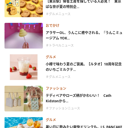
【東京駅】帰省土産を探している人必見！ 東京
ばな奈が夏の特別企...
＃グルメニュース
おでかけ
アラサーOL、うんこに癒やされる。『うんこミュ
ージアム YOK...
＃トラベルニュース
グルメ
小樽で味わう夏のご褒美。【ルタオ】18周年記念
のいちごミルクテ...
＃グルメニュース
ファッション
テディベアやローズ柄がかわいい！ Cath
Kidstonから...
＃ファッションニュース
グルメ
暑い日に飲みたい爽快ドリンクも。J.S. PANCAKE