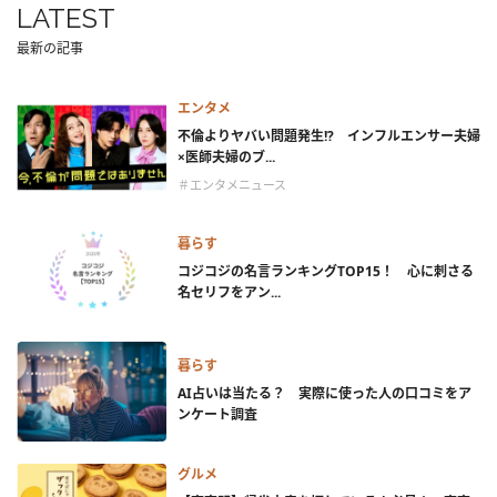
LATEST
最新の記事
エンタメ
不倫よりヤバい問題発生!? インフルエンサー夫婦
×医師夫婦のブ...
＃エンタメニュース
暮らす
コジコジの名言ランキングTOP15！ 心に刺さる
名セリフをアン...
暮らす
AI占いは当たる？ 実際に使った人の口コミをア
ンケート調査
グルメ