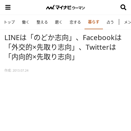
暮らす
トップ
働く
整える
磨く
恋する
占う
メ
LINEは「のどか志向」、Facebookは
「外交的×先取り志向」、Twitterは
「内向的×先取り志向」
作成: 2013.07.24