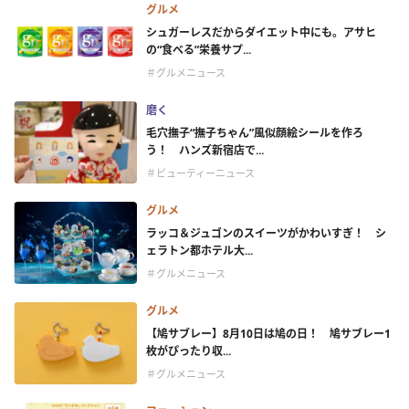
グルメ
シュガーレスだからダイエット中にも。アサヒ
の“食べる”栄養サプ...
＃グルメニュース
磨く
毛穴撫子“撫子ちゃん”風似顔絵シールを作ろ
う！ ハンズ新宿店で...
＃ビューティーニュース
グルメ
ラッコ＆ジュゴンのスイーツがかわいすぎ！ シ
ェラトン都ホテル大...
＃グルメニュース
グルメ
【鳩サブレー】8月10日は鳩の日！ 鳩サブレー1
枚がぴったり収...
＃グルメニュース