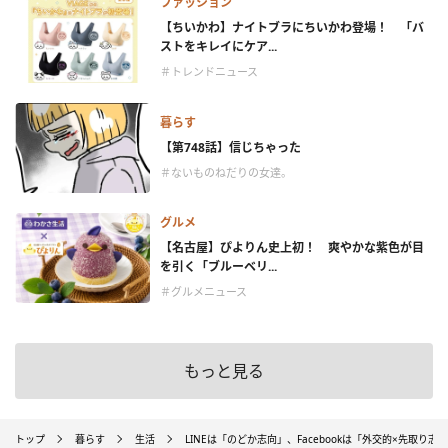
ファッション
【ちいかわ】ナイトブラにちいかわ登場！ 「バ
ストをキレイにケア...
＃トレンドニュース
暮らす
【第748話】信じちゃった
＃ないものねだりの女達。
グルメ
【名古屋】ぴよりん史上初！ 爽やかな紫色が目
を引く「ブルーベリ...
＃グルメニュース
もっと見る
トップ
暮らす
生活
LINEは「のどか志向」、Facebookは「外交的×先取り志向