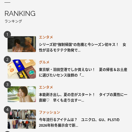
RANKING
ランキング
エンタメ
シリーズ初“強制帰国”の危機と今シーズン初キス！ 女
性が沼るモテテク勃発で...
グルメ
東京駅・羽田空港でしか買えない！ 夏の帰省＆お土産
に選びたいセンス抜群の「...
エンタメ
本能剥き出し、夏の恋がスタート！ タイプの異性に一
直線♡ 早くも走り出す一...
ファッション
今年流行るアイテムは？ ユニクロ、GU、PLSTの
2026年秋冬展示会で新...