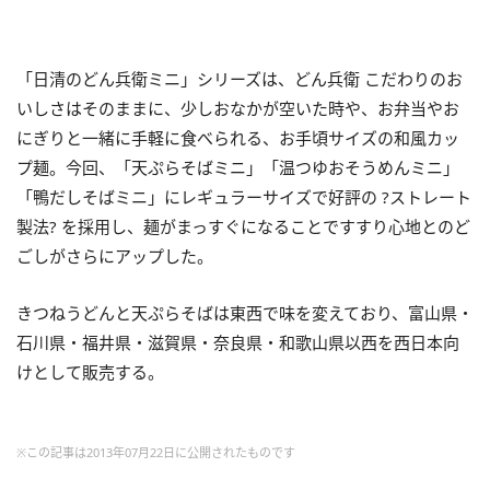
「日清のどん兵衛ミニ」シリーズは、どん兵衛 こだわりのお
いしさはそのままに、少しおなかが空いた時や、お弁当やお
にぎりと一緒に手軽に食べられる、お手頃サイズの和風カッ
プ麺。今回、「天ぷらそばミニ」「温つゆおそうめんミニ」
「鴨だしそばミニ」にレギュラーサイズで好評の ?ストレート
製法? を採用し、麺がまっすぐになることですすり心地とのど
ごしがさらにアップした。
きつねうどんと天ぷらそばは東西で味を変えており、富山県・
石川県・福井県・滋賀県・奈良県・和歌山県以西を西日本向
けとして販売する。
※この記事は2013年07月22日に公開されたものです