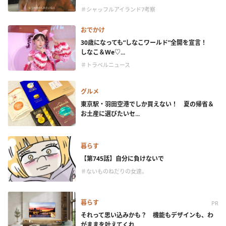
＃シャッフルアイランド7考察
おでかけ
30歳になっても“しなこワールド”全開を宣言！
しなこ＆We♡...
＃トラベルニュース
グルメ
東京駅・羽田空港でしか買えない！ 夏の帰省＆
お土産に選びたいセ...
暮らす
【第745話】自分に負けないで
＃ないものねだりの女達。
暮らす
PR
それって思い込みかも？ 機能もデザインも、わ
がままを叶えてくれ...