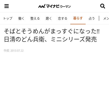
暮らす
トップ
働く
整える
磨く
恋する
占う
メ
そばとそうめんがまっすぐになった!!
日清のどん兵衛、ミニシリーズ発売
作成: 2013.07.22