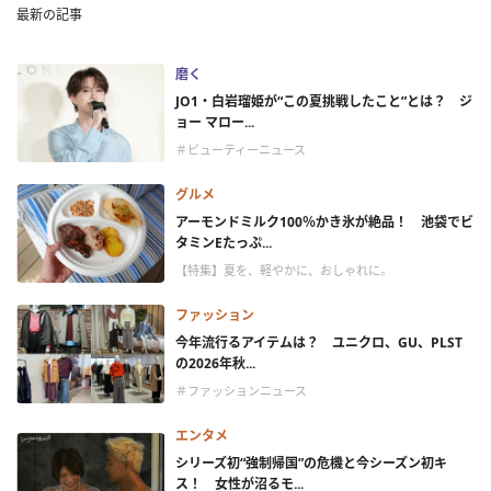
最新の記事
磨く
JO1・白岩瑠姫が“この夏挑戦したこと”とは？ ジ
ョー マロー...
＃ビューティーニュース
グルメ
アーモンドミルク100％かき氷が絶品！ 池袋でビ
タミンEたっぷ...
【特集】夏を、軽やかに、おしゃれに。
ファッション
今年流行るアイテムは？ ユニクロ、GU、PLST
の2026年秋...
＃ファッションニュース
エンタメ
シリーズ初“強制帰国”の危機と今シーズン初キ
ス！ 女性が沼るモ...