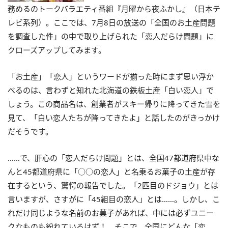
務めるのトークバラエティ番組『月曜から夜ふかし』（日本テ
レビ系列）。ここでは、7月8日の放送の「全国のお土産問題
を調査した件」の中で取り上げられた「恋人だらけ問題」に
クローズアップしてみます。
「お土産」「恋人」というワードが揃った時にまず思い浮か
べるのは、言わずと知れた北海道の鉄板土産「白い恋人」で
しょう。この商品名は、創業者がスキー帰りに降ってきた雪を
見て、「白い恋人たちが降ってきたよ」と話したのがきっかけ
だそうです。
……で、肝心の「恋人だらけ問題」とは、全国47都道府県中な
んと45都道府県に「○○の恋人」と名乗るお菓子の土産が存
在するという、驚愕の報告でした。「2匹目のドジョウ」とは
言いますが、さすがに「45組目の恋人」とは……。しかし、こ
れだけ同じような名前のお菓子があれば、中には必ずユニー
クなものも紛れているはず！ そこで、全国にどんな「恋