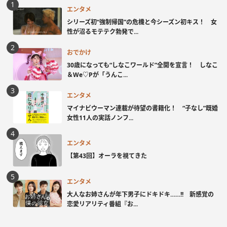
エンタメ
シリーズ初“強制帰国”の危機と今シーズン初キス！ 女
性が沼るモテテク勃発で...
おでかけ
30歳になっても“しなこワールド”全開を宣言！ しなこ
＆We♡Pが「うんこ...
エンタメ
マイナビウーマン連載が待望の書籍化！ “子なし”既婚
女性11人の実話ノンフ...
エンタメ
【第43回】オーラを視てきた
エンタメ
大人なお姉さんが年下男子にドキドキ……!! 新感覚の
恋愛リアリティ番組『お...