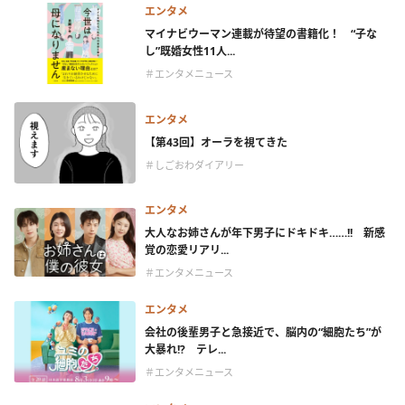
エンタメ
マイナビウーマン連載が待望の書籍化！ “子な
し”既婚女性11人...
＃エンタメニュース
エンタメ
【第43回】オーラを視てきた
＃しごおわダイアリー
エンタメ
大人なお姉さんが年下男子にドキドキ……!! 新感
覚の恋愛リアリ...
＃エンタメニュース
エンタメ
会社の後輩男子と急接近で、脳内の“細胞たち”が
大暴れ!? テレ...
＃エンタメニュース