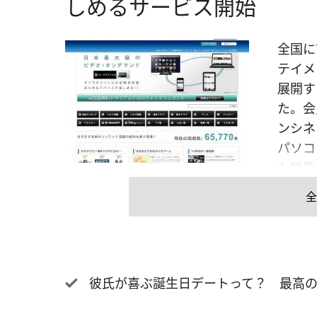
しめるサービス開始
全国に
テイメ
展開す
た。会
ンシネ
パソコ
な映像
ライン
全
外・国
55,
画館へ
作品に
彼氏が喜ぶ誕生日デートって？ 最高の
ビスを
ー・ビ