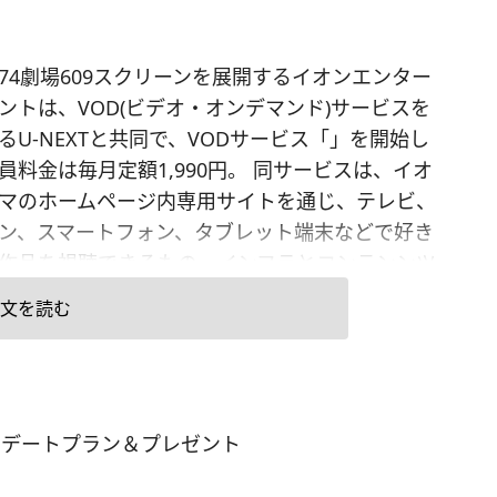
74劇場609スクリーンを展開するイオンエンター
ントは、VOD(ビデオ・オンデマンド)サービスを
るU-NEXTと共同で、VODサービス「」を開始し
員料金は毎月定額1,990円。 同サービスは、イオ
マのホームページ内専用サイトを通じ、テレビ、
ン、スマートフォン、タブレット端末などで好き
作品を視聴できるもの。インフラとコンテンンツ
アップの提供はU-NEXTが担当し、映画作品から海
文を読む
内ドラマ、ドキュメンタリー、アニメなど、
000本以上を配信するという。 また、同ページ内「映
行こう特集」では、上映中または今後上映予定の
関連する作品を紐づけて紹介するレコメンドサー
デートプラン＆プレゼント
提供。合わせて、毎月もらえる「PPV(ペイ・パ
ュー)ポイント」(1ポイント=1円)は、イオンシネマ