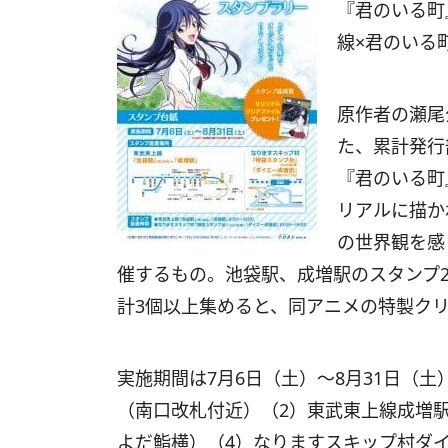
『君のいる町
線×君のいる
原作者の瀬尾
た、累計発行
『君のいる町
リアルに描か
の世界観を感
催するもの。池袋駅、成増駅のスタンプ2
計3個以上集めると、同アニメの特製ク
実施期間は7月6日（土）～8月31日（
（南口改札付近）（2）東武東上線成増
よだ鮨横）（4）なりますスキップ村ダイ