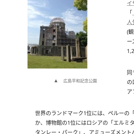
イ
「
人
(
ー
1
同
広島平和記念公園
の
ア
世界のランドマーク1位には、ペルーの「
か、博物館の1位にはロシアの「エルミ
タンレー・パーク」、アミューズメント