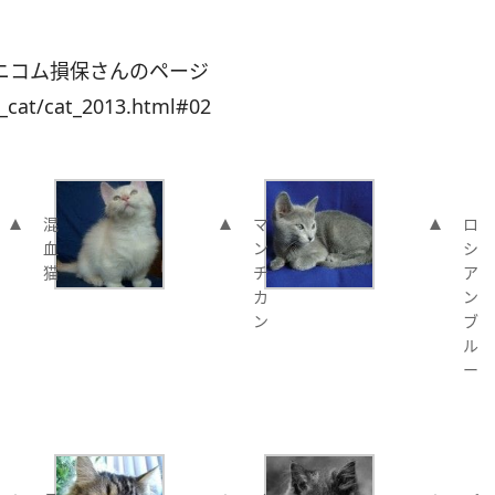
ニコム損保さんのページ
_cat/cat_2013.html#02
混
マ
ロ
血
ン
シ
猫
チ
ア
カ
ン
ン
ブ
ル
ー