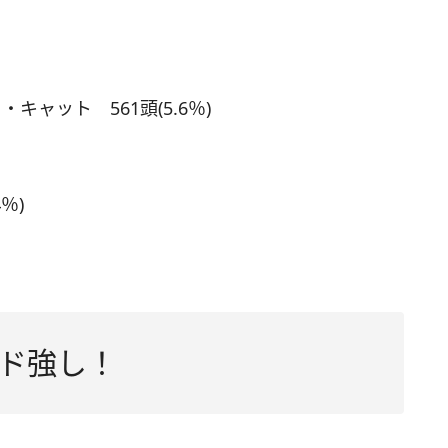
ャット 561頭(5.6％)
％)
ド強し！