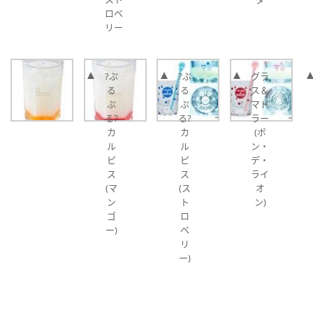
ロベ
リー
?ぷ
?ぷ
グラ
る
る
ス＆
ぷ
ぷ
マド
る?
る?
ラー
カ
カ
(ポ
ル
ル
ン・
ピ
ピ
デ・
ス
ス
ライ
(マ
(ス
オ
ン
ト
ン)
ゴ
ロ
ー)
ベ
リ
ー)