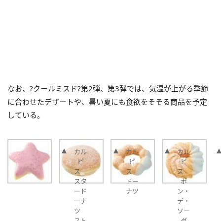
なお、?クールミスド?第2弾、第3弾では、気温が上がる季節
に合わせたデザートや、暑い夏にも食欲をそそる商品を予定
している。
カル
カル
カル
ピ
ピ
ピ
ス
ス
ス
スタ
ドー
ポ
ード
ナツ
ン・
ーナ
デ・
ツ
ソー
スト
ダ