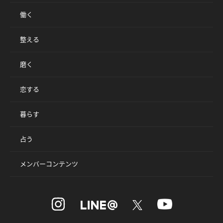
働く
整える
磨く
恋する
暮らす
占う
メンバーコンテンツ