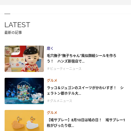
LATEST
最新の記事
磨く
毛穴撫子“撫子ちゃん”風似顔絵シールを作ろ
う！ ハンズ新宿店で...
＃ビューティーニュース
グルメ
ラッコ＆ジュゴンのスイーツがかわいすぎ！ シ
ェラトン都ホテル大...
＃グルメニュース
グルメ
【鳩サブレー】8月10日は鳩の日！ 鳩サブレー1
枚がぴったり収...