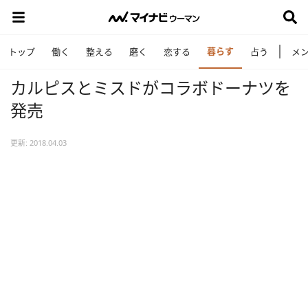
暮らす
トップ
働く
整える
磨く
恋する
占う
メ
カルピスとミスドがコラボドーナツを
発売
更新: 2018.04.03