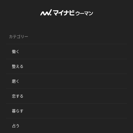
カテゴリー
働く
整える
磨く
恋する
暮らす
占う