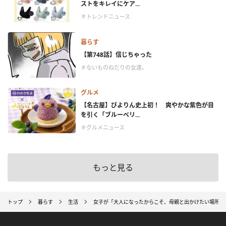
ストをキレイにケア...
＃トレンドニュース
暮らす
【第748話】信じちゃった
＃ないものねだりの女達。
グルメ
【名古屋】ぴよりん史上初！ 爽やかな紫色が目
を引く「ブルーベリ...
＃グルメニュース
もっと見る
トップ
暮らす
生活
女子が「大人になったからこそ、母親と出かけたい場所」