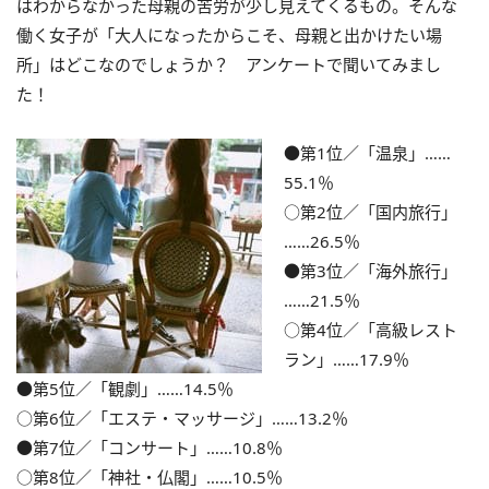
はわからなかった母親の苦労が少し見えてくるもの。そんな
働く女子が「大人になったからこそ、母親と出かけたい場
所」はどこなのでしょうか？ アンケートで聞いてみまし
た！
●第1位／「温泉」……
55.1％
○第2位／「国内旅行」
……26.5％
●第3位／「海外旅行」
……21.5％
○第4位／「高級レスト
ラン」……17.9％
●第5位／「観劇」……14.5％
○第6位／「エステ・マッサージ」……13.2％
●第7位／「コンサート」……10.8％
○第8位／「神社・仏閣」……10.5％