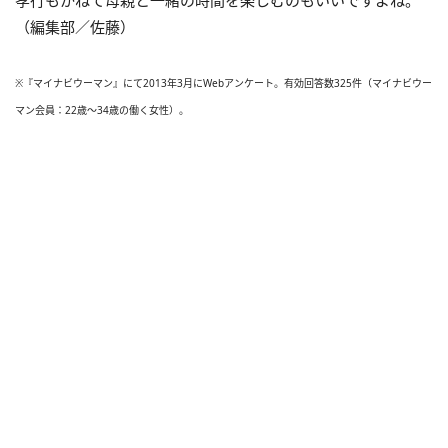
孝行もかねて母親と一緒の時間を楽しむのもいいですよね。
（編集部／佐藤）
※『マイナビウーマン』にて2013年3月にWebアンケート。有効回答数325件（マイナビウー
マン会員：22歳～34歳の働く女性）。