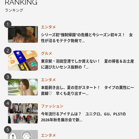
RANKING
ランキング
エンタメ
シリーズ初“強制帰国”の危機と今シーズン初キス！ 女
性が沼るモテテク勃発で...
グルメ
東京駅・羽田空港でしか買えない！ 夏の帰省＆お土産
に選びたいセンス抜群の「...
エンタメ
本能剥き出し、夏の恋がスタート！ タイプの異性に一
直線♡ 早くも走り出す一...
ファッション
今年流行るアイテムは？ ユニクロ、GU、PLSTの
2026年秋冬展示会で新...
エンタメ