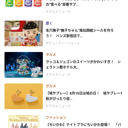
の“食べる”栄養サプ...
＃グルメニュース
磨く
毛穴撫子“撫子ちゃん”風似顔絵シールを作ろ
う！ ハンズ新宿店で...
＃ビューティーニュース
グルメ
ラッコ＆ジュゴンのスイーツがかわいすぎ！ シ
ェラトン都ホテル大...
＃グルメニュース
グルメ
【鳩サブレー】8月10日は鳩の日！ 鳩サブレー1
枚がぴったり収...
＃グルメニュース
ファッション
【ちいかわ】ナイトブラにちいかわ登場！ 「バ