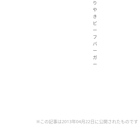
り
や
き
ビ
ー
フ
バ
ー
ガ
ー
※この記事は2013年04月22日に公開されたものです