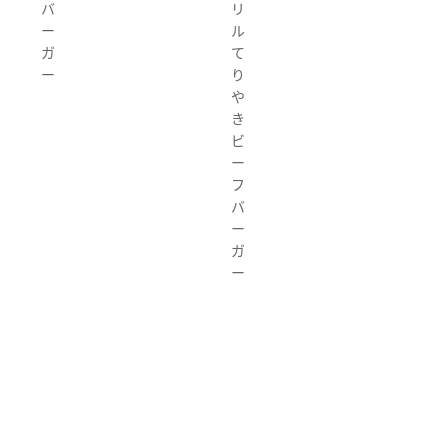
バ
リ
ー
ル
ガ
て
ー
り
や
き
ビ
ー
フ
バ
ー
ガ
ー