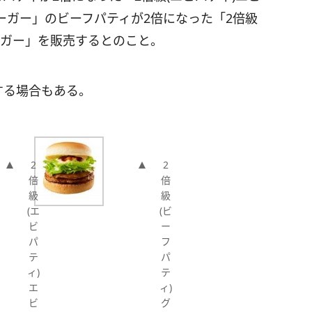
ーガー」のビーフパティが2倍になった「2倍級
ーガー」を販売するとのこと。
する場合もある。
2
2
倍
倍
級
級
(エ
(ビ
ビ
ー
パ
フ
テ
パ
ィ)
テ
エ
ィ)
ビ
グ