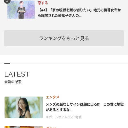
恋する
【#4】「家の呪縛を断ち切りたい」地元の男尊女卑か
ら解放された紗希子さんの...
ランキングをもっと見る
LATEST
最新の記事
エンタメ
メンズの脈なしサインは顔に出る!? この世に地獄
があるとするな...
＃ガールオアレディ3考察