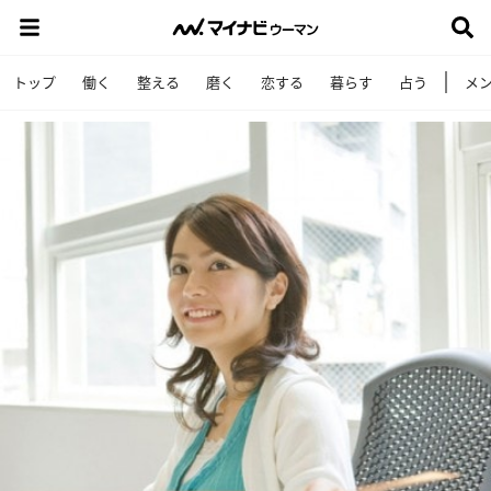
トップ
働く
整える
磨く
恋する
暮らす
占う
メ