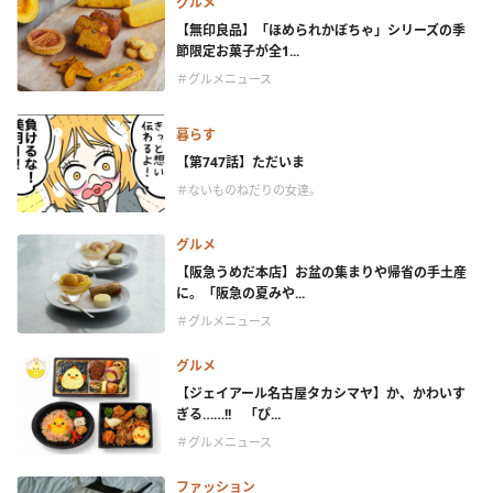
グルメ
【無印良品】「ほめられかぼちゃ」シリーズの季
節限定お菓子が全1...
＃グルメニュース
暮らす
【第747話】ただいま
＃ないものねだりの女達。
グルメ
【阪急うめだ本店】お盆の集まりや帰省の手土産
に。「阪急の夏みや...
＃グルメニュース
グルメ
【ジェイアール名古屋タカシマヤ】か、かわいす
ぎる……!! 「ぴ...
＃グルメニュース
ファッション