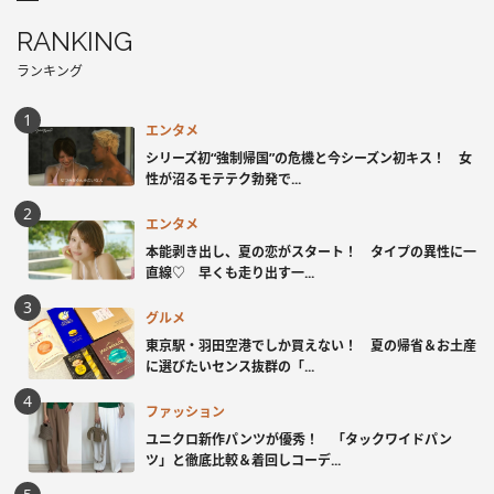
RANKING
ランキング
エンタメ
シリーズ初“強制帰国”の危機と今シーズン初キス！ 女
性が沼るモテテク勃発で...
エンタメ
本能剥き出し、夏の恋がスタート！ タイプの異性に一
直線♡ 早くも走り出す一...
グルメ
東京駅・羽田空港でしか買えない！ 夏の帰省＆お土産
に選びたいセンス抜群の「...
ファッション
ユニクロ新作パンツが優秀！ 「タックワイドパン
ツ」と徹底比較＆着回しコーデ...