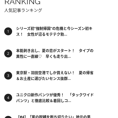
RANKING
人気記事ランキング
シリーズ初“強制帰国”の危機と今シーズン初キ
ス！ 女性が沼るモテテク勃...
本能剥き出し、夏の恋がスタート！ タイプの
異性に一直線♡ 早くも走り出...
東京駅・羽田空港でしか買えない！ 夏の帰省
＆お土産に選びたいセンス抜群...
ユニクロ新作パンツが優秀！ 「タックワイド
パンツ」と徹底比較＆着回しコ...
【#4】「家の呪縛を断ち切りたい」地元の男