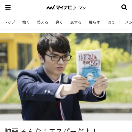
トップ
働く
整える
磨く
恋する
暮らす
占う
メ
映画 みんな！エスパーだよ！