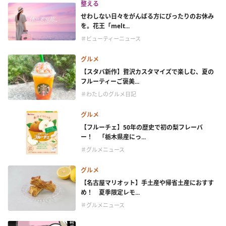
整える
せわしない日々をがんばる方にぴったりのお休み
を。花王「melt...
＃ビューティーニュース
グルメ
【スタバ新作】贅沢カスタマイズで楽しむ、夏の
フルーティーご褒美...
＃わたしのグルメ日記
グルメ
【フルーチェ】50年の歴史で初の梨フレーバ
ー！ 「栃木県産にっ...
＃グルメニュース
グルメ
【名古屋マリオット】手土産や帰省土産におすす
め！ 夏季限定レモ...
＃グルメニュース