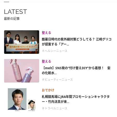
LATEST
最新の記事
整える
酷暑日時代の紫外線対策どうしてる？ 江崎グリコ
が提案する「アー...
＃ヘルシーニュース
整える
【melt】SNS発の“付け替えDIY”から着想！ 髪
の化粧水...
＃ビューティーニュース
おでかけ
札幌競馬場にJRA年間プロモーションキャラクタ
ー・竹内涼真が来...
＃トラベルニュース