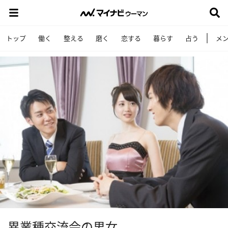
トップ
働く
整える
磨く
恋する
暮らす
占う
メ
異業種交流会の男女