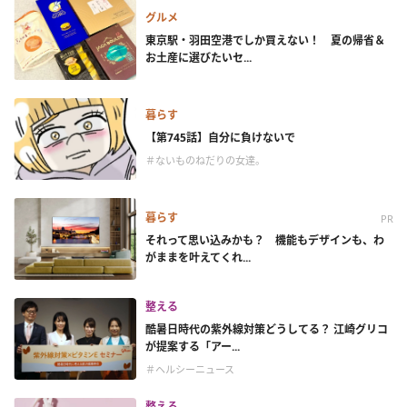
グルメ
東京駅・羽田空港でしか買えない！ 夏の帰省＆
お土産に選びたいセ...
暮らす
【第745話】自分に負けないで
＃ないものねだりの女達。
暮らす
PR
それって思い込みかも？ 機能もデザインも、わ
がままを叶えてくれ...
整える
酷暑日時代の紫外線対策どうしてる？ 江崎グリコ
が提案する「アー...
＃ヘルシーニュース
整える