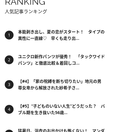
RANKING
人気記事ランキング
本能剥き出し、夏の恋がスタート！ タイプの
異性に一直線♡ 早くも走り出...
ユニクロ新作パンツが優秀！ 「タックワイド
パンツ」と徹底比較＆着回しコ...
【#4】「家の呪縛を断ち切りたい」地元の男
尊女卑から解放された紗希子さ...
【#5】“子どものいない人生”どうだった？ バ
ブル期を生き抜いた56歳...
猛暑日、浴衣のお出かけも怖くない！ マンダ