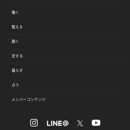
働く
整える
磨く
恋する
暮らす
占う
メンバーコンテンツ