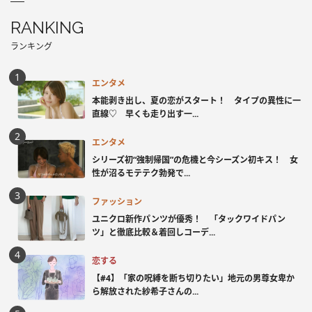
RANKING
ランキング
エンタメ
本能剥き出し、夏の恋がスタート！ タイプの異性に一
直線♡ 早くも走り出す一...
エンタメ
シリーズ初“強制帰国”の危機と今シーズン初キス！ 女
性が沼るモテテク勃発で...
ファッション
ユニクロ新作パンツが優秀！ 「タックワイドパン
ツ」と徹底比較＆着回しコーデ...
恋する
【#4】「家の呪縛を断ち切りたい」地元の男尊女卑か
ら解放された紗希子さんの...