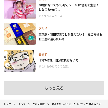
30歳になっても“しなこワールド”全開を宣言！
しなこ＆We♡...
＃トラベルニュース
グルメ
東京駅・羽田空港でしか買えない！ 夏の帰省＆
お土産に選びたいセ...
暮らす
【第745話】自分に負けないで
＃ないものねだりの女達。
もっと見る
トップ
グルメ
グルメ全般
ネギをたっぷり使った「ペヤング ネギみそヌード