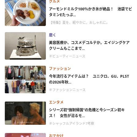
グルメ
アーモンドミルク100％かき氷が絶品！ 池袋でビ
タミンEたっぷ...
【特集】夏を、軽やかに、おしゃれに。
磨く
美容医療か、コスメデコルテか。エイジングケア
クリームもここまで...
＃ビューティーニュース
ファッション
今年流行るアイテムは？ ユニクロ、GU、PLST
の2026年秋...
＃ファッションニュース
エンタメ
シリーズ初“強制帰国”の危機と今シーズン初キ
ス！ 女性が沼るモ...
＃シャッフルアイランド7考察
おでかけ