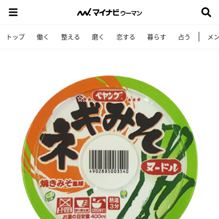
トップ
働く
整える
磨く
恋する
暮らす
占う
メ