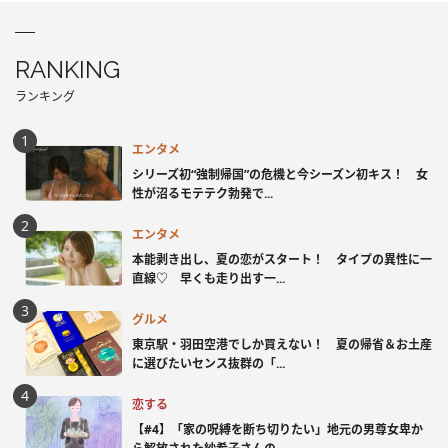
RANKING
ランキング
エンタメ
シリーズ初“強制帰国”の危機と今シーズン初キス！ 女
性が沼るモテテク勃発で...
エンタメ
本能剥き出し、夏の恋がスタート！ タイプの異性に一
直線♡ 早くも走り出す一...
グルメ
東京駅・羽田空港でしか買えない！ 夏の帰省＆お土産
に選びたいセンス抜群の「...
恋する
【#4】「家の呪縛を断ち切りたい」地元の男尊女卑か