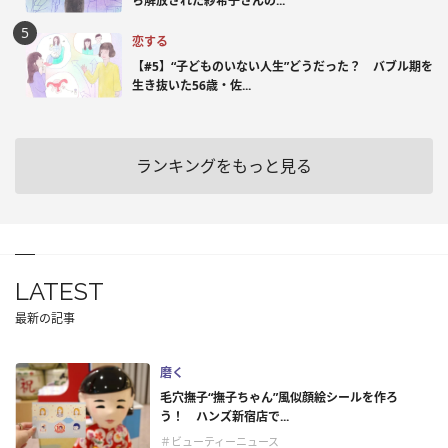
ら解放された紗希子さんの...
恋する
【#5】“子どものいない人生”どうだった？ バブル期を
生き抜いた56歳・佐...
ランキングをもっと見る
LATEST
最新の記事
磨く
毛穴撫子“撫子ちゃん”風似顔絵シールを作ろ
う！ ハンズ新宿店で...
＃ビューティーニュース