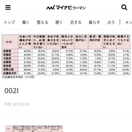
トップ
働く
整える
磨く
恋する
暮らす
占う
メ
002l
作成: 2013.05.09