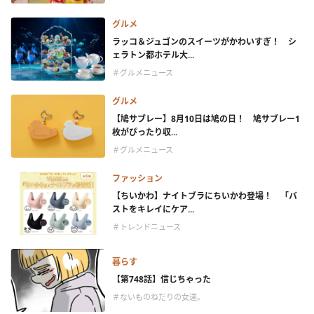
グルメ
ラッコ＆ジュゴンのスイーツがかわいすぎ！ シ
ェラトン都ホテル大...
＃グルメニュース
グルメ
【鳩サブレー】8月10日は鳩の日！ 鳩サブレー1
枚がぴったり収...
＃グルメニュース
ファッション
【ちいかわ】ナイトブラにちいかわ登場！ 「バ
ストをキレイにケア...
＃トレンドニュース
暮らす
【第748話】信じちゃった
＃ないものねだりの女達。