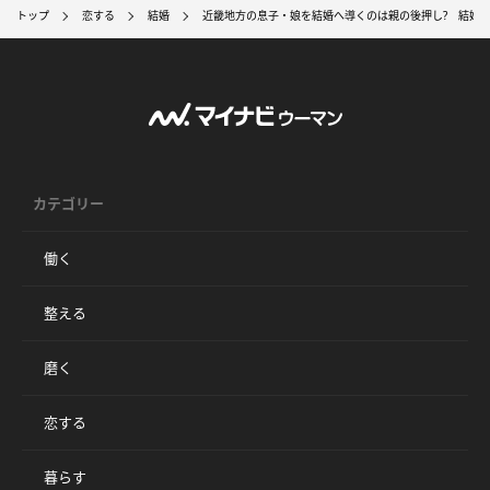
トップ
恋する
結婚
近畿地方の息子・娘を結婚へ導くのは親の後押し? 結婚
カテゴリー
働く
整える
磨く
恋する
暮らす