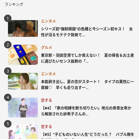
ランキング
エンタメ
シリーズ初“強制帰国”の危機と今シーズン初キス！ 女
性が沼るモテテク勃発で...
グルメ
東京駅・羽田空港でしか買えない！ 夏の帰省＆お土産
に選びたいセンス抜群の「...
エンタメ
本能剥き出し、夏の恋がスタート！ タイプの異性に一
直線♡ 早くも走り出す一...
恋する
【#4】「家の呪縛を断ち切りたい」地元の男尊女卑か
ら解放された紗希子さんの...
恋する
【#5】“子どものいない人生”どうだった？ バブル期を