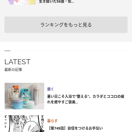
生き抜いた56歳・佐...
ランキングをもっと見る
LATEST
最新の記事
磨く
暑い日こそ入浴で“整える”。カラダとココロの疲
れを癒やすご褒美...
暮らす
【第749話】自信をつけるお手伝い