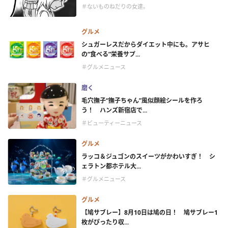
＃ないものねだりの女達。
グルメ
シュガーレスだからダイエット中にも。アサヒ
の“食べる”栄養サプ...
＃グルメニュース
磨く
毛穴撫子“撫子ちゃん”風似顔絵シールを作ろ
う！ ハンズ新宿店で...
＃ビューティーニュース
グルメ
ラッコ＆ジュゴンのスイーツがかわいすぎ！ シ
ェラトン都ホテル大...
＃グルメニュース
グルメ
【鳩サブレー】8月10日は鳩の日！ 鳩サブレー1
枚がぴったり収...