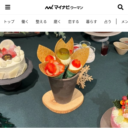
トップ
働く
整える
磨く
恋する
暮らす
占う
メ