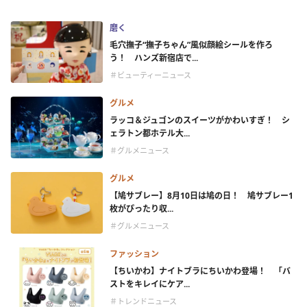
磨く
毛穴撫子“撫子ちゃん”風似顔絵シールを作ろ
う！ ハンズ新宿店で...
＃ビューティーニュース
グルメ
ラッコ＆ジュゴンのスイーツがかわいすぎ！ シ
ェラトン都ホテル大...
＃グルメニュース
グルメ
【鳩サブレー】8月10日は鳩の日！ 鳩サブレー1
枚がぴったり収...
＃グルメニュース
ファッション
【ちいかわ】ナイトブラにちいかわ登場！ 「バ
ストをキレイにケア...
＃トレンドニュース