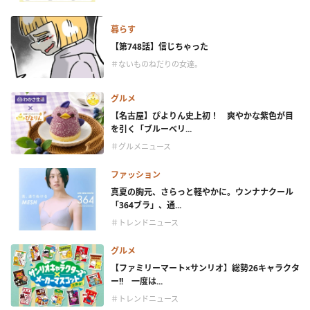
暮らす
【第748話】信じちゃった
＃ないものねだりの女達。
グルメ
【名古屋】ぴよりん史上初！ 爽やかな紫色が目
を引く「ブルーベリ...
＃グルメニュース
ファッション
真夏の胸元、さらっと軽やかに。ウンナナクール
「364ブラ」、通...
＃トレンドニュース
グルメ
【ファミリーマート×サンリオ】総勢26キャラクタ
ー!! 一度は...
＃トレンドニュース