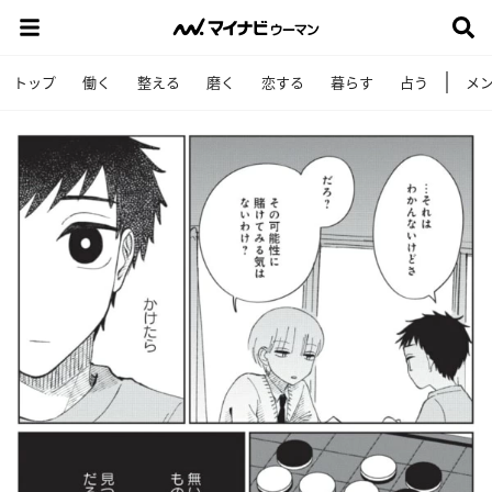
トップ
働く
整える
磨く
恋する
暮らす
占う
メ