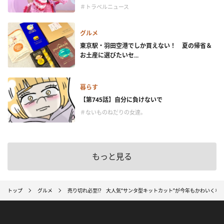
＃トラベルニュース
グルメ
東京駅・羽田空港でしか買えない！ 夏の帰省＆
お土産に選びたいセ...
暮らす
【第745話】自分に負けないで
＃ないものねだりの女達。
もっと見る
トップ
グルメ
売り切れ必至!? 大人気“サンタ型キットカット”が今年もかわいくな