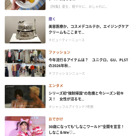
【特集】夏を、軽やかに、おしゃれに。
磨く
美容医療か、コスメデコルテか。エイジングケア
クリームもここまで...
＃ビューティーニュース
ファッション
今年流行るアイテムは？ ユニクロ、GU、PLST
の2026年秋...
＃ファッションニュース
エンタメ
シリーズ初“強制帰国”の危機と今シーズン初キ
ス！ 女性が沼るモ...
＃シャッフルアイランド7考察
おでかけ
30歳になっても“しなこワールド”全開を宣言！
しなこ＆We♡...