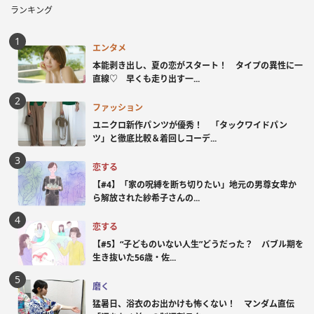
ランキング
エンタメ
本能剥き出し、夏の恋がスタート！ タイプの異性に一
直線♡ 早くも走り出す一...
ファッション
ユニクロ新作パンツが優秀！ 「タックワイドパン
ツ」と徹底比較＆着回しコーデ...
恋する
【#4】「家の呪縛を断ち切りたい」地元の男尊女卑か
ら解放された紗希子さんの...
恋する
【#5】“子どものいない人生”どうだった？ バブル期を
生き抜いた56歳・佐...
磨く
猛暑日、浴衣のお出かけも怖くない！ マンダム直伝