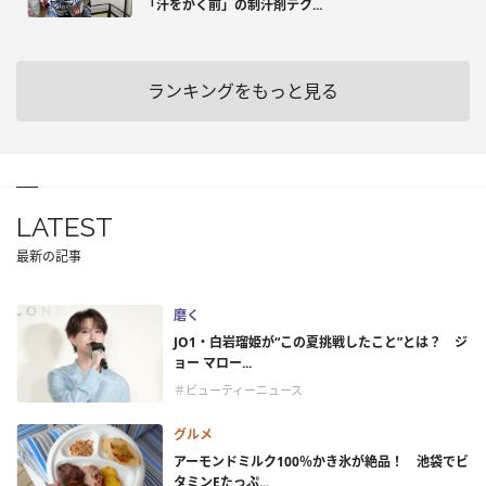
「汗をかく前」の制汗剤テク...
ランキングをもっと見る
LATEST
最新の記事
磨く
JO1・白岩瑠姫が“この夏挑戦したこと”とは？ ジ
ョー マロー...
＃ビューティーニュース
グルメ
アーモンドミルク100％かき氷が絶品！ 池袋でビ
タミンEたっぷ...