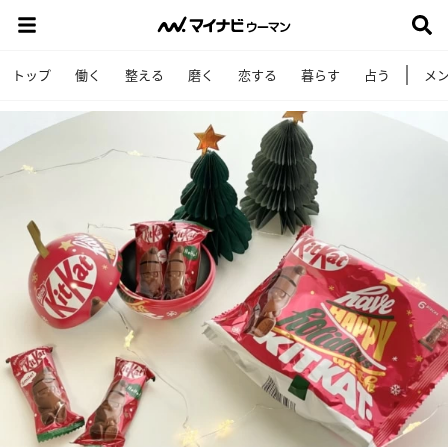
トップ
働く
整える
磨く
恋する
暮らす
占う
メ