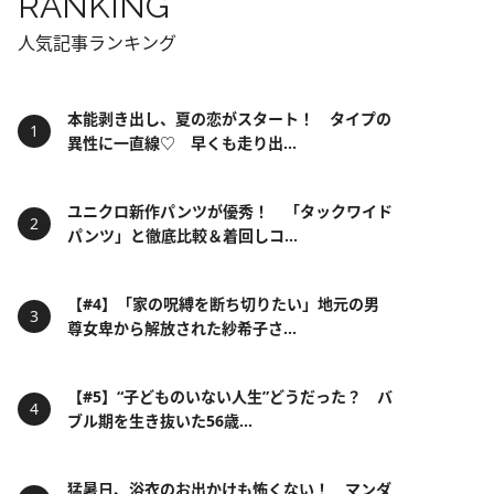
RANKING
人気記事ランキング
本能剥き出し、夏の恋がスタート！ タイプの
異性に一直線♡ 早くも走り出...
ユニクロ新作パンツが優秀！ 「タックワイド
パンツ」と徹底比較＆着回しコ...
【#4】「家の呪縛を断ち切りたい」地元の男
尊女卑から解放された紗希子さ...
【#5】“子どものいない人生”どうだった？ バ
ブル期を生き抜いた56歳...
猛暑日、浴衣のお出かけも怖くない！ マンダ