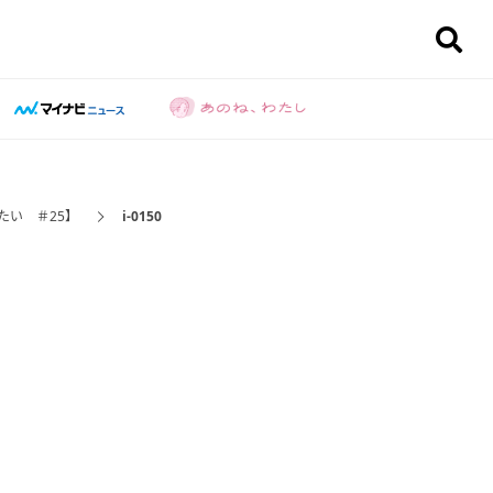
たい ＃25】
i-0150