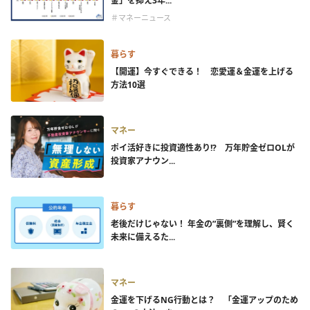
金」を抑え3年...
＃マネーニュース
暮らす
【開運】今すぐできる！ 恋愛運＆金運を上げる
方法10選
マネー
ポイ活好きに投資適性あり!? 万年貯金ゼロOLが
投資家アナウン...
暮らす
老後だけじゃない！ 年金の”裏側”を理解し、賢く
未来に備えるた...
マネー
金運を下げるNG行動とは？ 「金運アップのため