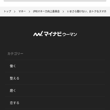
トップ
マネー
(PR)マネー力向上委員会
いまさら聞けない、おトクなスマホ料
カテゴリー
働く
整える
磨く
恋する