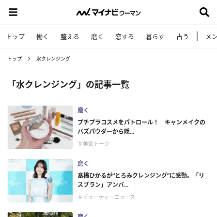
トップ
働く
整える
磨く
恋する
暮らす
占う
メ
トップ
水クレンジング
「水クレンジング」の記事一覧
磨く
プチプラコスメをパトロール！ キャンメイクの
バズパウダーから隠...
＃美欲トーク
磨く
髙橋ひかるが“とろみクレンジング”に感動。「リ
スブラン」アンバ...
＃ビューティーニュース
磨く