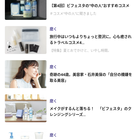
【第4回】ビフェスタの“中の人”おすすめコスメ
＃コスメ“中の人”に聞きました
磨く
旅行中はいつもよりちょっと贅沢に。心も癒され
るトラベルコスメ4...
【特集】夏とおでかけと、いやし時間。
磨く
奇跡の44歳。美容家・石井美保の「自分の機嫌を
取る美容」
磨く
メイクがするんと落ちる！ 「ビフェスタ」のク
レンジングシリーズ...
磨く