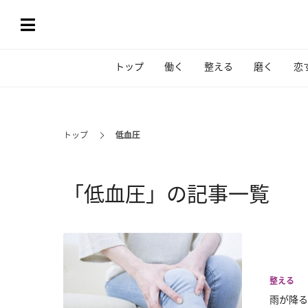
トップ
働く
整える
磨く
恋
トップ
低血圧
「低血圧」の記事一覧
整える
雨が降る