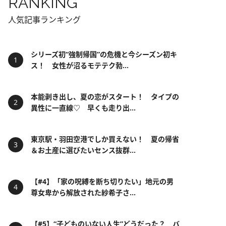
RANKING
人気記事ランキング
シリーズ初“強制帰国”の危機と今シーズン初キ
ス！ 女性が沼るモテテク勃...
本能剥き出し、夏の恋がスタート！ タイプの
異性に一直線♡ 早くも走り出...
東京駅・羽田空港でしか買えない！ 夏の帰省
＆お土産に選びたいセンス抜群...
【#4】「家の呪縛を断ち切りたい」地元の男
尊女卑から解放された紗希子さ...
【#5】“子どものいない人生”どうだった？ バ