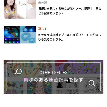
未分類
日焼けを気にする彼女が海やプール拒否！ その
とき彼はどう思う？
暮らす
キラキラ浮き輪でプールの夜遊び！ LEDがゆら
ゆら光るエレクト...