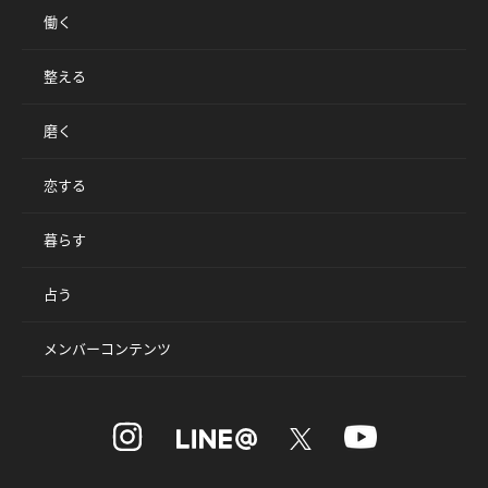
働く
整える
磨く
恋する
暮らす
占う
メンバーコンテンツ